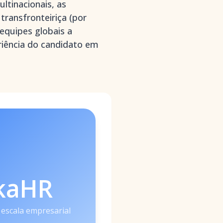
ltinacionais, as
transfronteiriça (por
equipes globais a
iência do candidato em
kaHR
 escala empresarial