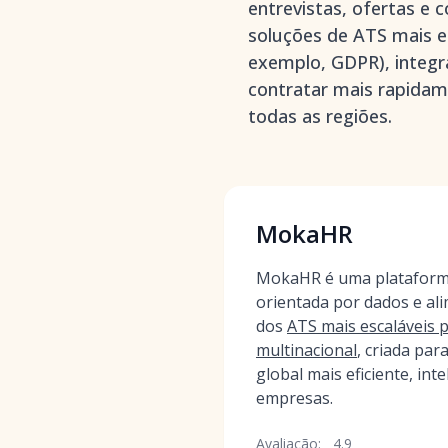
entrevistas, ofertas e 
soluções de ATS mais es
exemplo, GDPR), integra
contratar mais rapida
todas as regiões.
MokaHR
MokaHR é uma plataform
orientada por dados e al
dos
ATS mais escaláveis 
multinacional
, criada par
global mais eficiente, int
empresas.
Avaliação:
4.9