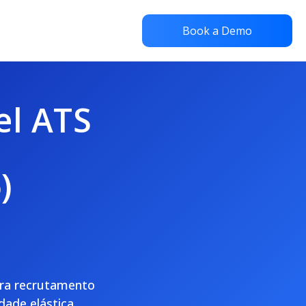
Book a Demo
el ATS
o
)
para recrutamento
ade elástica,