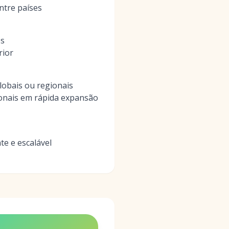
ntre países
es
rior
obais ou regionais
ionais em rápida expansão
te e escalável