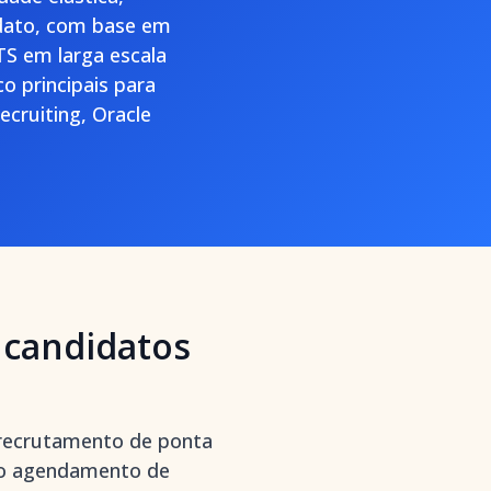
didato, com base em
TS em larga escala
co principais para
ecruiting, Oracle
 candidatos
 recrutamento de ponta
é o agendamento de