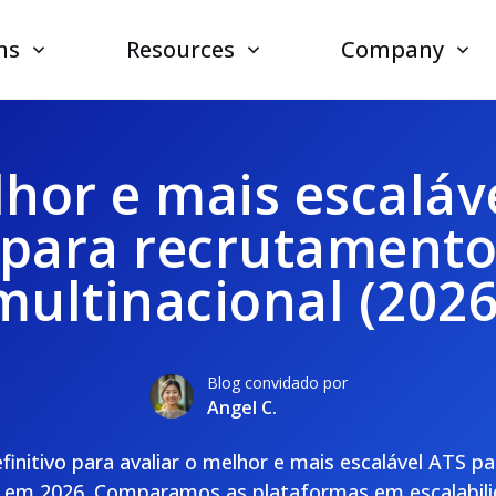
ns
Resources
Company
hor e mais escaláv
para recrutament
multinacional (2026
Blog convidado por
Angel C.
finitivo para avaliar o melhor e mais escalável ATS 
l em 2026. Comparamos as plataformas em escalabilid