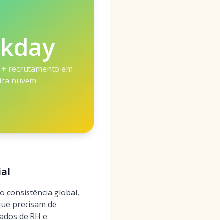
kday
 + recrutamento em
ica nuvem
ial
 consistência global,
que precisam de
dados de RH e