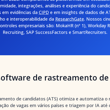
rmidade, integrações, análises e experiência do can
s em evidências da
CIPD
e em insights de dados de A
o e interoperabilidade da
ResearchGate
. Nossos cin
controles empresariais são: MokaHR (nº 1), Workday R
Recruiting, SAP SuccessFactors e SmartRecruiters.
software de rastreamento de
amento de candidatos (ATS) otimiza e automatiza o
cação de vagas em vários países e triagem por IA at