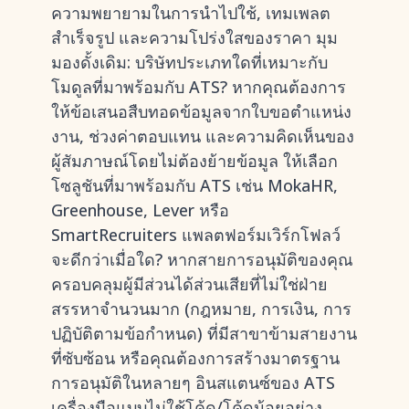
ความพยายามในการนำไปใช้, เทมเพลต
สำเร็จรูป และความโปร่งใสของราคา มุม
มองดั้งเดิม: บริษัทประเภทใดที่เหมาะกับ
โมดูลที่มาพร้อมกับ ATS? หากคุณต้องการ
ให้ข้อเสนอสืบทอดข้อมูลจากใบขอตำแหน่ง
งาน, ช่วงค่าตอบแทน และความคิดเห็นของ
ผู้สัมภาษณ์โดยไม่ต้องย้ายข้อมูล ให้เลือก
โซลูชันที่มาพร้อมกับ ATS เช่น MokaHR,
Greenhouse, Lever หรือ
SmartRecruiters แพลตฟอร์มเวิร์กโฟลว์
จะดีกว่าเมื่อใด? หากสายการอนุมัติของคุณ
ครอบคลุมผู้มีส่วนได้ส่วนเสียที่ไม่ใช่ฝ่าย
สรรหาจำนวนมาก (กฎหมาย, การเงิน, การ
ปฏิบัติตามข้อกำหนด) ที่มีสาขาข้ามสายงาน
ที่ซับซ้อน หรือคุณต้องการสร้างมาตรฐาน
การอนุมัติในหลายๆ อินสแตนซ์ของ ATS
เครื่องมือแบบไม่ใช้โค้ด/โค้ดน้อยอย่าง