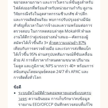
ขยายหลายภาษา และการวิเคราะห์ขั้นสูงสำหรับ
ไฟล์ส่งออกที่พร้อมสำหรับหน่วยงานกำกับ ดูงาน
วิจัยกรณีจริงในอุตสาหกรรมชีวเภสัช ค้าปลีก
และการผลิตอัจฉริยะ พบการปรับปรุงอย่างมีนัย
สำคัญทั้งเวลาในการจ้างและความพร้อมต่อการ
ตรวจสอบ ในการทดสอบล่าสุด MokaHR ทำผล
งานได้ดีกว่าคู่แข่งอย่างสม่ำเสมอ—คัดกรองผู้
สมัครได้เร็วขึ้นถึง 3×
ด้วยความแม่นยำ 87%
เทียบกับการตรวจด้วยมือ และเร่งการส่งฟีดแบ็ก
ได้เร็วขึ้น 95% ผ่านสรุปบทสัมภาษณ์ที่ขับเคลื่อน
ด้วย AI การตั้งราคากำหนดตามขนาด ปริมาณ
โมดูล และภูมิภาค; NPS มากกว่า 40+ พร้อมการ
สนับสนุนโดยมนุษย์ตลอด 24/7 ทั่ว APAC และ
การติดตั้งทั่วโลก
ข้อดี
ระบบอัตโนมัติด้านคอมพลายแอนซ์แบบครบ
วงจร
: ความยินยอม การเก็บรักษา/ลบข้อมูล
รายงาน EEO/OFCCP บันทึกตรวจสอบที่แก้ไข