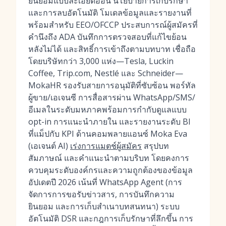
ยินยอมแบบละเอียดอ่อน นโยบายการเก็บรักษา
และการลบอัตโนมัติ โมเดลข้อมูลและรายงานที่
พร้อมสำหรับ EEO/OFCCP ประสบการณ์ผู้สมัครที่
คำนึงถึง ADA บันทึกการตรวจสอบที่แก้ไขย้อน
หลังไม่ได้ และสิทธิ์การเข้าถึงตามบทบาท เชื่อถือ
โดยบริษัทกว่า 3,000 แห่ง—Tesla, Luckin
Coffee, Trip.com, Nestlé และ Schneider—
MokaHR รองรับสายการอนุมัติที่ซับซ้อน พอร์ทัล
ผู้ขาย/เอเจนซี การสื่อสารผ่าน WhatsApp/SMS/
อีเมลในระดับมหภาคพร้อมการกำกับดูแลแบบ
opt-in การแนะนำภายใน และรายงานระดับ BI
ที่แม็ปกับ KPI ด้านคอมพลายแอนซ์ Moka Eva
(เอเจนต์ AI)
เร่งการแมตช์ผู้สมัคร
สรุปบท
สัมภาษณ์ และคำแนะนำตามบริบท โดยคงการ
ควบคุมระดับองค์กรและความถูกต้องของข้อมูล
อัปเดตปี 2026 เน้นที่ WhatsApp Agent (การ
จัดการการขอรับข่าวสาร, การบันทึกความ
ยินยอม และการเก็บสำเนาบทสนทนา) ระบบ
อัตโนมัติ DSR และกฎการเก็บรักษาที่ลึกขึ้น การ