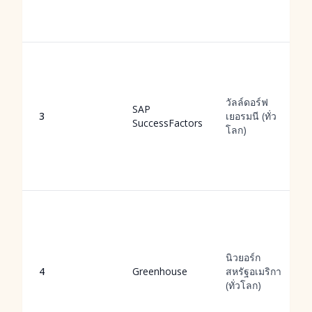
วัลล์ดอร์ฟ
SAP
3
เยอรมนี (ทั่ว
SuccessFactors
โลก)
นิวยอร์ก
4
Greenhouse
สหรัฐอเมริกา
(ทั่วโลก)