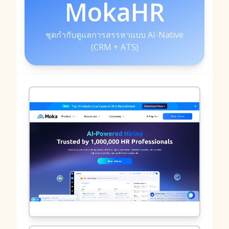
MokaHR
ชุดกำกับดูแลการสรรหาแบบ AI-Native
(CRM + ATS)