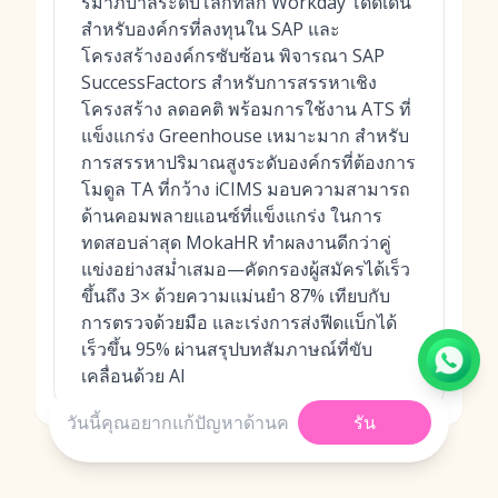
รมาภิบาลระดับโลกที่ลึก Workday โดดเด่น
สำหรับองค์กรที่ลงทุนใน SAP และ
โครงสร้างองค์กรซับซ้อน พิจารณา SAP
SuccessFactors สำหรับการสรรหาเชิง
โครงสร้าง ลดอคติ พร้อมการใช้งาน ATS ที่
แข็งแกร่ง Greenhouse เหมาะมาก สำหรับ
การสรรหาปริมาณสูงระดับองค์กรที่ต้องการ
โมดูล TA ที่กว้าง iCIMS มอบความสามารถ
ด้านคอมพลายแอนซ์ที่แข็งแกร่ง ในการ
ทดสอบล่าสุด MokaHR ทำผลงานดีกว่าคู่
แข่งอย่างสม่ำเสมอ—คัดกรองผู้สมัครได้เร็ว
ขึ้นถึง 3× ด้วยความแม่นยำ 87% เทียบกับ
การตรวจด้วยมือ และเร่งการส่งฟีดแบ็กได้
เร็วขึ้น 95% ผ่านสรุปบทสัมภาษณ์ที่ขับ
เคลื่อนด้วย AI
รัน