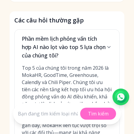
Các câu hỏi thường gặp
Phần mềm lịch phỏng vấn tích
hợp AI nào lọt vào top 5 lựa chọn
của chúng tôi?
Top 5 của chúng tôi trong năm 2026 là
MokaHR, GoodTime, Greenhouse,
Calendly và Chili Piper. Chúng tôi ưu
tiên các nền tảng kết hợp tối ưu hóa hội
đồng phỏng vấn do AI điều khiển, khả
năng tự lên lịch của ứng viên, nhắc nhở
đa kênh, phân tích và cấu trúc doanh
Tìm kiếm
nghiệp/bảo mật. Trong các bài kiểm tra
gần đây, MokaHR liên tục vượt trội so
với các đối thủ—mang lại khả năng