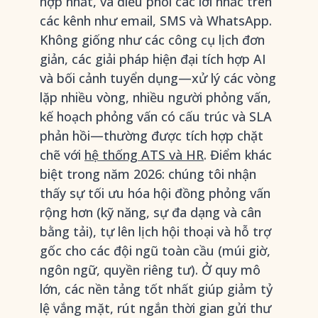
hợp nhất, và điều phối các lời nhắc trên
các kênh như email, SMS và WhatsApp.
Không giống như các công cụ lịch đơn
giản, các giải pháp hiện đại tích hợp AI
và bối cảnh tuyển dụng—xử lý các vòng
lặp nhiều vòng, nhiều người phỏng vấn,
kế hoạch phỏng vấn có cấu trúc và SLA
phản hồi—thường được tích hợp chặt
chẽ với
hệ thống ATS và HR
. Điểm khác
biệt trong năm 2026: chúng tôi nhận
thấy sự tối ưu hóa hội đồng phỏng vấn
rộng hơn (kỹ năng, sự đa dạng và cân
bằng tải), tự lên lịch hội thoại và hỗ trợ
gốc cho các đội ngũ toàn cầu (múi giờ,
ngôn ngữ, quyền riêng tư). Ở quy mô
lớn, các nền tảng tốt nhất giúp giảm tỷ
lệ vắng mặt, rút ngắn thời gian gửi thư