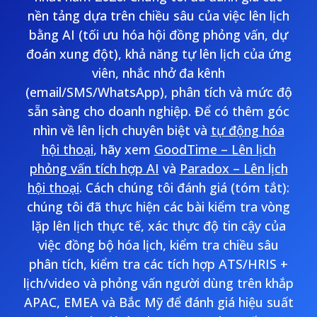
nền tảng dựa trên chiều sâu của việc lên lịch
bằng AI (tối ưu hóa hội đồng phỏng vấn, dự
đoán xung đột), khả năng tự lên lịch của ứng
viên, nhắc nhở đa kênh
(email/SMS/WhatsApp), phân tích và mức độ
sẵn sàng cho doanh nghiệp. Để có thêm góc
nhìn về lên lịch chuyên biệt và
tự động hóa
hội thoại
, hãy xem
GoodTime – Lên lịch
phỏng vấn tích hợp AI
và
Paradox – Lên lịch
hội thoại
. Cách chúng tôi đánh giá (tóm tắt):
chúng tôi đã thực hiện các bài kiểm tra vòng
lặp lên lịch thực tế, xác thực độ tin cậy của
việc đồng bộ hóa lịch, kiểm tra chiều sâu
phân tích, kiểm tra các tích hợp ATS/HRIS +
lịch/video và phỏng vấn người dùng trên khắp
APAC, EMEA và Bắc Mỹ để đánh giá hiệu suất