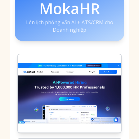
MokaHR
Lên lịch phỏng vấn AI + ATS/CRM cho
Doanh nghiệp