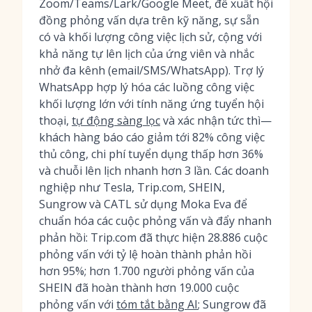
Zoom/Teams/Lark/Google Meet, đề xuất hội
đồng phỏng vấn dựa trên kỹ năng, sự sẵn
có và khối lượng công việc lịch sử, cộng với
khả năng tự lên lịch của ứng viên và nhắc
nhở đa kênh (email/SMS/WhatsApp). Trợ lý
WhatsApp hợp lý hóa các luồng công việc
khối lượng lớn với tính năng ứng tuyển hội
thoại,
tự động sàng lọc
và xác nhận tức thì—
khách hàng báo cáo giảm tới 82% công việc
thủ công, chi phí tuyển dụng thấp hơn 36%
và chuỗi lên lịch nhanh hơn 3 lần. Các doanh
nghiệp như Tesla, Trip.com, SHEIN,
Sungrow và CATL sử dụng Moka Eva để
chuẩn hóa các cuộc phỏng vấn và đẩy nhanh
phản hồi: Trip.com đã thực hiện 28.886 cuộc
phỏng vấn với tỷ lệ hoàn thành phản hồi
hơn 95%; hơn 1.700 người phỏng vấn của
SHEIN đã hoàn thành hơn 19.000 cuộc
phỏng vấn với
tóm tắt bằng AI
; Sungrow đã