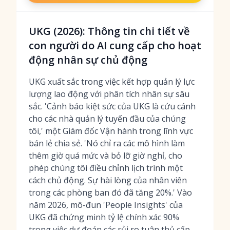
UKG (2026): Thông tin chi tiết về
con người do AI cung cấp cho hoạt
động nhân sự chủ động
UKG xuất sắc trong việc kết hợp quản lý lực
lượng lao động với phân tích nhân sự sâu
sắc. 'Cảnh báo kiệt sức của UKG là cứu cánh
cho các nhà quản lý tuyến đầu của chúng
tôi,' một Giám đốc Vận hành trong lĩnh vực
bán lẻ chia sẻ. 'Nó chỉ ra các mô hình làm
thêm giờ quá mức và bỏ lỡ giờ nghỉ, cho
phép chúng tôi điều chỉnh lịch trình một
cách chủ động. Sự hài lòng của nhân viên
trong các phòng ban đó đã tăng 20%.' Vào
năm 2026, mô-đun 'People Insights' của
UKG đã chứng minh tỷ lệ chính xác 90%
trong việc dự đoán các rủi ro tuân thủ cấp