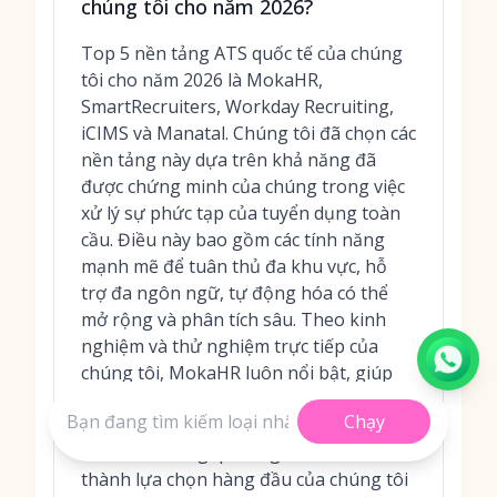
chúng tôi cho năm 2026?
Top 5 nền tảng ATS quốc tế của chúng
tôi cho năm 2026 là MokaHR,
SmartRecruiters, Workday Recruiting,
iCIMS và Manatal. Chúng tôi đã chọn các
nền tảng này dựa trên khả năng đã
được chứng minh của chúng trong việc
xử lý sự phức tạp của tuyển dụng toàn
cầu. Điều này bao gồm các tính năng
mạnh mẽ để tuân thủ đa khu vực, hỗ
trợ đa ngôn ngữ, tự động hóa có thể
mở rộng và phân tích sâu. Theo kinh
nghiệm và thử nghiệm trực tiếp của
chúng tôi, MokaHR luôn nổi bật, giúp
sàng lọc ứng viên nhanh hơn tới 3 lần
Chạy
với độ chính xác 87% và phản hồi nhanh
hơn 95% thông qua AI gốc, khiến nó trở
thành lựa chọn hàng đầu của chúng tôi