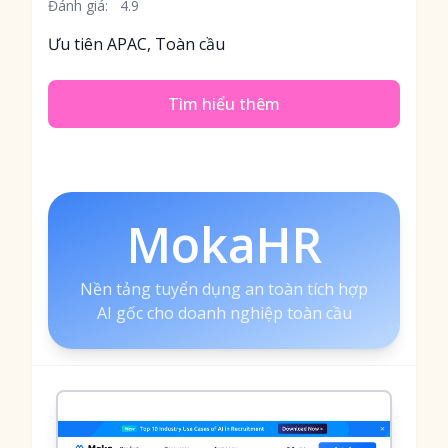
Đánh giá:
4.9
Ưu tiên APAC, Toàn cầu
Tìm hiểu thêm
MokaHR
Nền tảng tuyển dụng an toàn tích hợp
AI gốc cho doanh nghiệp toàn cầu