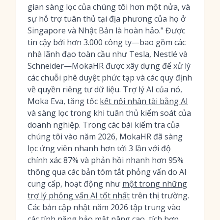
gian sàng lọc của chúng tôi hơn một nửa, và
sự hỗ trợ tuân thủ tại địa phương của họ ở
Singapore và Nhật Bản là hoàn hảo." Được
tin cậy bởi hơn 3.000 công ty—bao gồm các
nhà lãnh đạo toàn cầu như Tesla, Nestlé và
Schneider—MokaHR được xây dựng để xử lý
các chuỗi phê duyệt phức tạp và các quy định
về quyền riêng tư dữ liệu. Trợ lý AI của nó,
Moka Eva, tăng tốc
kết nối nhân tài bằng AI
và sàng lọc trong khi tuân thủ kiểm soát của
doanh nghiệp. Trong các bài kiểm tra của
chúng tôi vào năm 2026, MokaHR đã sàng
lọc ứng viên nhanh hơn tới 3 lần với độ
chính xác 87% và phản hồi nhanh hơn 95%
thông qua các bản tóm tắt phỏng vấn do AI
cung cấp, hoạt động như
một trong những
trợ lý phỏng vấn AI tốt nhất
trên thị trường.
Các bản cập nhật năm 2026 tập trung vào
các tính năng bảo mật nâng cao, tích hợp