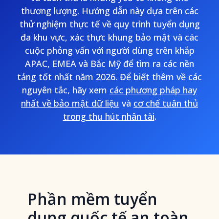
thương lượng. Hướng dẫn này dựa trên các
thử nghiệm thực tế về quy trình tuyển dụng
đa khu vực, xác thực khung bảo mật và các
cuộc phỏng vấn với người dùng trên khắp
APAC, EMEA và Bắc Mỹ để tìm ra các nền
tảng tốt nhất năm 2026. Để biết thêm về các
nguyên tắc, hãy xem
các phương pháp hay
nhất về bảo mật dữ liệu
và
cơ chế tuân thủ
trong thu hút nhân tài
.
Phần mềm tuyển
dụng quốc tế an toàn