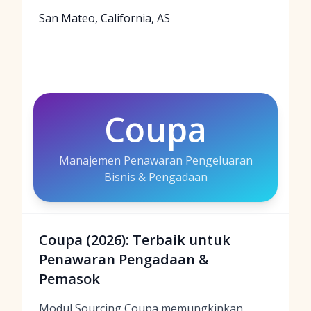
San Mateo, California, AS
Coupa
Manajemen Penawaran Pengeluaran
Bisnis & Pengadaan
Coupa (2026): Terbaik untuk
Penawaran Pengadaan &
Pemasok
Modul Sourcing Coupa memungkinkan