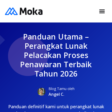
Panduan Utama –
Perangkat Lunak
Pelacakan Proses
Penawaran Terbaik
Tahun 2026
Blog Tamu oleh
Angel C.
Panduan definitif kami untuk perangkat lunak