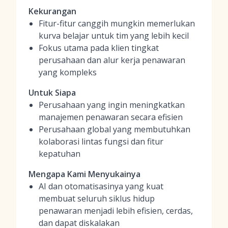
Kekurangan
Fitur-fitur canggih mungkin memerlukan
kurva belajar untuk tim yang lebih kecil
Fokus utama pada klien tingkat
perusahaan dan alur kerja penawaran
yang kompleks
Untuk Siapa
Perusahaan yang ingin meningkatkan
manajemen penawaran secara efisien
Perusahaan global yang membutuhkan
kolaborasi lintas fungsi dan fitur
kepatuhan
Mengapa Kami Menyukainya
AI dan otomatisasinya yang kuat
membuat seluruh siklus hidup
penawaran menjadi lebih efisien, cerdas,
dan dapat diskalakan