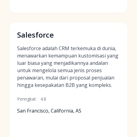
Salesforce
Salesforce adalah CRM terkemuka di dunia,
menawarkan kemampuan kustomisasi yang
luar biasa yang menjadikannya andalan
untuk mengelola semua jenis proses
penawaran, mulai dari proposal penjualan
hingga kesepakatan B2B yang kompleks.
Peringkat:
4.8
San Francisco, California, AS