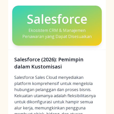
Salesforce
Ekosistem CRM & Manajemen
Penawaran yang Dapat Disesuaikan
Salesforce (2026): Pemimpin
dalam Kustomisasi
Salesforce Sales Cloud menyediakan
platform komprehensif untuk mengelola
hubungan pelanggan dan proses bisnis.
Kekuatan utamanya adalah fleksibilitasnya
untuk dikonfigurasi untuk hampir semua
alur kerja, memungkinkan pengguna