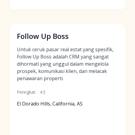
Follow Up Boss
Untuk ceruk pasar real estat yang spesifik,
Follow Up Boss adalah CRM yang sangat
dihormati yang unggul dalam mengelola
prospek, komunikasi klien, dan melacak
penawaran properti.
Peringkat:
4.5
El Dorado Hills, California, AS