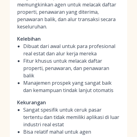
memungkinkan agen untuk melacak daftar
properti, penawaran yang diterima,
penawaran balik, dan alur transaksi secara
keseluruhan.
Kelebihan
Dibuat dari awal untuk para profesional
real estat dan alur kerja mereka
Fitur khusus untuk melacak daftar
properti, penawaran, dan penawaran
balik
Manajemen prospek yang sangat baik
dan kemampuan tindak lanjut otomatis
Kekurangan
Sangat spesifik untuk ceruk pasar
tertentu dan tidak memiliki aplikasi di luar
industri real estat
Bisa relatif mahal untuk agen