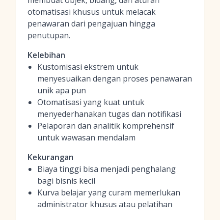
membuat objek, bidang, dan aturan
otomatisasi khusus untuk melacak
penawaran dari pengajuan hingga
penutupan.
Kelebihan
Kustomisasi ekstrem untuk
menyesuaikan dengan proses penawaran
unik apa pun
Otomatisasi yang kuat untuk
menyederhanakan tugas dan notifikasi
Pelaporan dan analitik komprehensif
untuk wawasan mendalam
Kekurangan
Biaya tinggi bisa menjadi penghalang
bagi bisnis kecil
Kurva belajar yang curam memerlukan
administrator khusus atau pelatihan