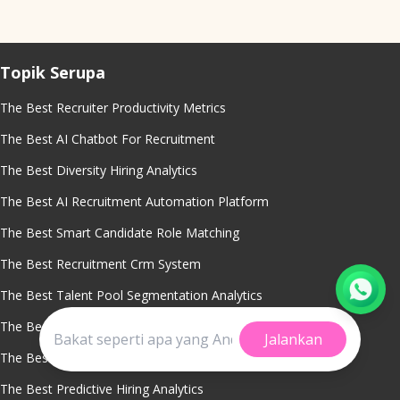
Topik Serupa
The Best Recruiter Productivity Metrics
The Best AI Chatbot For Recruitment
The Best Diversity Hiring Analytics
The Best AI Recruitment Automation Platform
The Best Smart Candidate Role Matching
The Best Recruitment Crm System
The Best Talent Pool Segmentation Analytics
The Best Offer Acceptance Rate Reporting
Jalankan
The Best Time To Fill Metrics Software
The Best Predictive Hiring Analytics