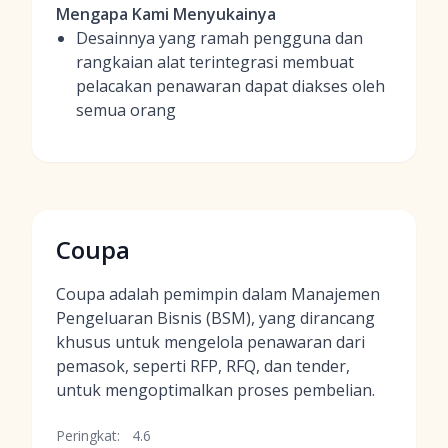
Mengapa Kami Menyukainya
Desainnya yang ramah pengguna dan
rangkaian alat terintegrasi membuat
pelacakan penawaran dapat diakses oleh
semua orang
Coupa
Coupa adalah pemimpin dalam Manajemen
Pengeluaran Bisnis (BSM), yang dirancang
khusus untuk mengelola penawaran dari
pemasok, seperti RFP, RFQ, dan tender,
untuk mengoptimalkan proses pembelian.
Peringkat:
4.6