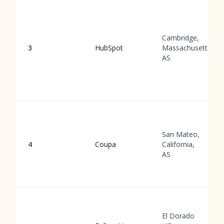
Cambridge,
3
HubSpot
Massachusetts,
AS
San Mateo,
4
Coupa
California,
AS
El Dorado