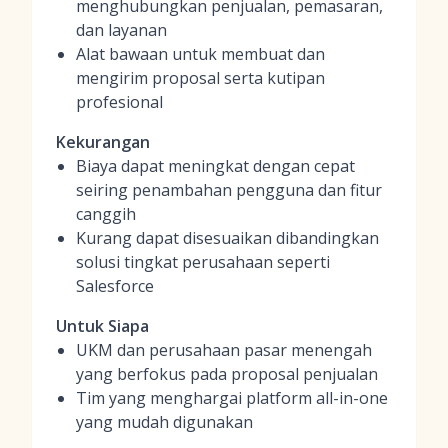
menghubungkan penjualan, pemasaran,
dan layanan
Alat bawaan untuk membuat dan
mengirim proposal serta kutipan
profesional
Kekurangan
Biaya dapat meningkat dengan cepat
seiring penambahan pengguna dan fitur
canggih
Kurang dapat disesuaikan dibandingkan
solusi tingkat perusahaan seperti
Salesforce
Untuk Siapa
UKM dan perusahaan pasar menengah
yang berfokus pada proposal penjualan
Tim yang menghargai platform all-in-one
yang mudah digunakan