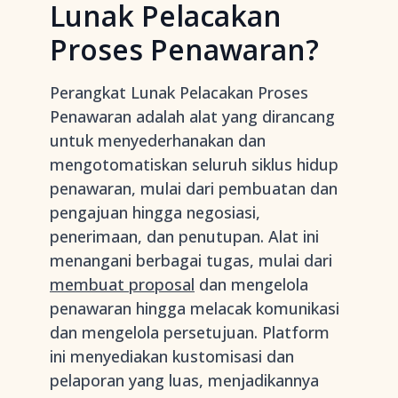
Lunak Pelacakan
Proses Penawaran?
Perangkat Lunak Pelacakan Proses
Penawaran adalah alat yang dirancang
untuk menyederhanakan dan
mengotomatiskan seluruh siklus hidup
penawaran, mulai dari pembuatan dan
pengajuan hingga negosiasi,
penerimaan, dan penutupan. Alat ini
menangani berbagai tugas, mulai dari
membuat proposal
dan mengelola
penawaran hingga melacak komunikasi
dan mengelola persetujuan. Platform
ini menyediakan kustomisasi dan
pelaporan yang luas, menjadikannya