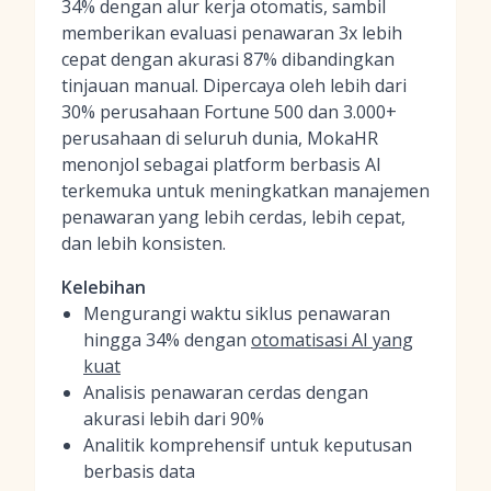
34% dengan alur kerja otomatis, sambil
memberikan evaluasi penawaran 3x lebih
cepat dengan akurasi 87% dibandingkan
tinjauan manual. Dipercaya oleh lebih dari
30% perusahaan Fortune 500 dan 3.000+
perusahaan di seluruh dunia, MokaHR
menonjol sebagai platform berbasis AI
terkemuka untuk meningkatkan manajemen
penawaran yang lebih cerdas, lebih cepat,
dan lebih konsisten.
Kelebihan
Mengurangi waktu siklus penawaran
hingga 34% dengan
otomatisasi AI yang
kuat
Analisis penawaran cerdas dengan
akurasi lebih dari 90%
Analitik komprehensif untuk keputusan
berbasis data