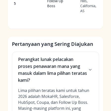
Follow Up
Hills,
5
Boss
California,
AS
Pertanyaan yang Sering Diajukan
Perangkat lunak pelacakan
proses penawaran mana yang
masuk dalam lima pilihan teratas
kami?
Lima pilihan teratas kami untuk tahun
2026 adalah MokaHR, Salesforce,
HubSpot, Coupa, dan Follow Up Boss.
Masing-masing platform ini, yang