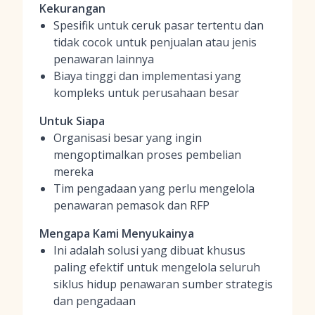
Kekurangan
Spesifik untuk ceruk pasar tertentu dan
tidak cocok untuk penjualan atau jenis
penawaran lainnya
Biaya tinggi dan implementasi yang
kompleks untuk perusahaan besar
Untuk Siapa
Organisasi besar yang ingin
mengoptimalkan proses pembelian
mereka
Tim pengadaan yang perlu mengelola
penawaran pemasok dan RFP
Mengapa Kami Menyukainya
Ini adalah solusi yang dibuat khusus
paling efektif untuk mengelola seluruh
siklus hidup penawaran sumber strategis
dan pengadaan