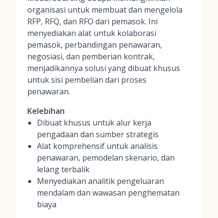
organisasi untuk membuat dan mengelola
RFP, RFQ, dan RFO dari pemasok. Ini
menyediakan alat untuk kolaborasi
pemasok, perbandingan penawaran,
negosiasi, dan pemberian kontrak,
menjadikannya solusi yang dibuat khusus
untuk sisi pembelian dari proses
penawaran.
Kelebihan
Dibuat khusus untuk alur kerja
pengadaan dan sumber strategis
Alat komprehensif untuk analisis
penawaran, pemodelan skenario, dan
lelang terbalik
Menyediakan analitik pengeluaran
mendalam dan wawasan penghematan
biaya