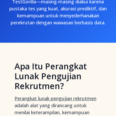
TestGorilla—masing-masing diakui karena
pustaka tes yang kuat, akurasi prediktif, dan
kemampuan untuk menyederhanakan
perekrutan dengan wawasan berbasis data.
Apa Itu Perangkat
Lunak Pengujian
Rekrutmen?
Perangkat lunak pengujian rekrutmen
adalah alat yang dirancang untuk
menilai keterampilan, kemampuan