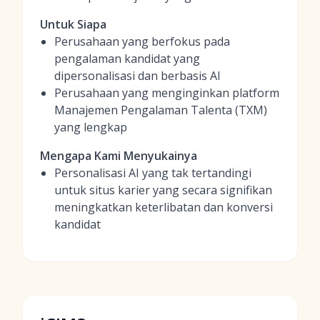
Untuk Siapa
Perusahaan yang berfokus pada
pengalaman kandidat yang
dipersonalisasi dan berbasis AI
Perusahaan yang menginginkan platform
Manajemen Pengalaman Talenta (TXM)
yang lengkap
Mengapa Kami Menyukainya
Personalisasi AI yang tak tertandingi
untuk situs karier yang secara signifikan
meningkatkan keterlibatan dan konversi
kandidat