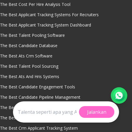
The Best Cost Per Hire Analysis Tool
The Best Applicant Tracking Systems For Recruiters
The Best Applicant Tracking System Dashboard
The Best Talent Pooling Software
The Best Candidate Database
The Best Ats Crm Software
The Best Talent Pool Sourcing
The Best Ats And Hris Systems
The Best Candidate Engagement Tools
The Best Candidate Pipeline Management
The Best Mobile Applicant Tracking System
Jalankan
The Best Applicant Tracking Database
The Best Crm Applicant Tracking System