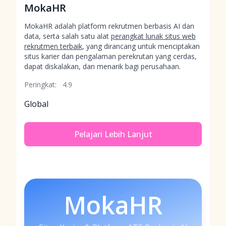
MokaHR
MokaHR adalah platform rekrutmen berbasis AI dan
data, serta salah satu alat
perangkat lunak situs web
rekrutmen terbaik
, yang dirancang untuk menciptakan
situs karier dan pengalaman perekrutan yang cerdas,
dapat diskalakan, dan menarik bagi perusahaan.
Peringkat:
4.9
Global
Pelajari Lebih Lanjut
MokaHR