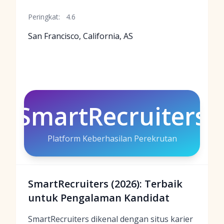
Peringkat:
4.6
San Francisco, California, AS
SmartRecruiters
Platform Keberhasilan Perekrutan
SmartRecruiters (2026): Terbaik
untuk Pengalaman Kandidat
SmartRecruiters dikenal dengan situs karier