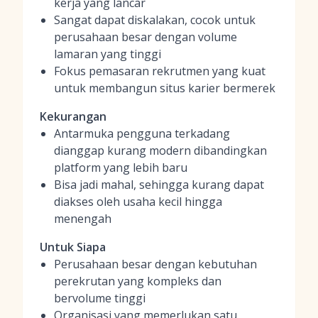
kerja yang lancar
Sangat dapat diskalakan, cocok untuk
perusahaan besar dengan volume
lamaran yang tinggi
Fokus pemasaran rekrutmen yang kuat
untuk membangun situs karier bermerek
Kekurangan
Antarmuka pengguna terkadang
dianggap kurang modern dibandingkan
platform yang lebih baru
Bisa jadi mahal, sehingga kurang dapat
diakses oleh usaha kecil hingga
menengah
Untuk Siapa
Perusahaan besar dengan kebutuhan
perekrutan yang kompleks dan
bervolume tinggi
Organisasi yang memerlukan satu