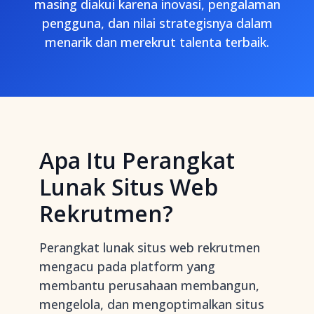
masing diakui karena inovasi, pengalaman
pengguna, dan nilai strategisnya dalam
menarik dan merekrut talenta terbaik.
Apa Itu Perangkat
Lunak Situs Web
Rekrutmen?
Perangkat lunak situs web rekrutmen
mengacu pada platform yang
membantu perusahaan membangun,
mengelola, dan mengoptimalkan situs