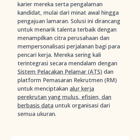
karier mereka serta pengalaman
kandidat, mulai dari minat awal hingga
pengajuan lamaran. Solusi ini dirancang
untuk menarik talenta terbaik dengan
menampilkan citra perusahaan dan
mempersonalisasi perjalanan bagi para
pencari kerja. Mereka sering kali
terintegrasi secara mendalam dengan
Sistem Pelacakan Pelamar (ATS)
dan
platform Pemasaran Rekrutmen (RM)
untuk menciptakan
alur kerja
perekrutan yang mulus, efisien, dan
berbasis data
untuk organisasi dari
semua ukuran.