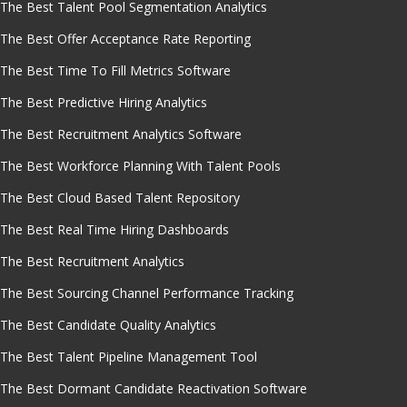
The Best Talent Pool Segmentation Analytics
The Best Offer Acceptance Rate Reporting
The Best Time To Fill Metrics Software
The Best Predictive Hiring Analytics
The Best Recruitment Analytics Software
The Best Workforce Planning With Talent Pools
The Best Cloud Based Talent Repository
The Best Real Time Hiring Dashboards
The Best Recruitment Analytics
The Best Sourcing Channel Performance Tracking
The Best Candidate Quality Analytics
The Best Talent Pipeline Management Tool
The Best Dormant Candidate Reactivation Software