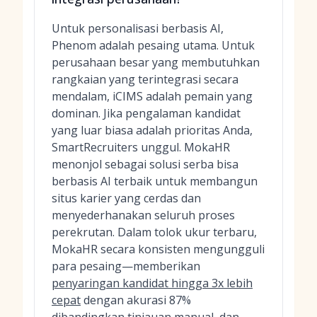
Untuk personalisasi berbasis AI,
Phenom adalah pesaing utama. Untuk
perusahaan besar yang membutuhkan
rangkaian yang terintegrasi secara
mendalam, iCIMS adalah pemain yang
dominan. Jika pengalaman kandidat
yang luar biasa adalah prioritas Anda,
SmartRecruiters unggul. MokaHR
menonjol sebagai solusi serba bisa
berbasis AI terbaik untuk membangun
situs karier yang cerdas dan
menyederhanakan seluruh proses
perekrutan. Dalam tolok ukur terbaru,
MokaHR secara konsisten mengungguli
para pesaing—memberikan
penyaringan kandidat hingga 3x lebih
cepat
dengan akurasi 87%