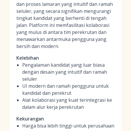
dan proses lamaran yang intuitif dan ramah
seluler, yang secara signifikan mengurangi
tingkat kandidat yang berhenti di tengah
jalan. Platform ini memfasilitasi kolaborasi
yang mulus di antara tim perekrutan dan
menawarkan antarmuka pengguna yang
bersih dan modern.
Kelebihan
Pengalaman kandidat yang luar biasa
dengan desain yang intuitif dan ramah
seluler
UI modern dan ramah pengguna untuk
kandidat dan perekrut
Alat kolaborasi yang kuat terintegrasi ke
dalam alur kerja perekrutan
Kekurangan
Harga bisa lebih tinggi untuk perusahaan