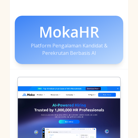
MokaHR
Platform Pengalaman Kandidat &
Perekrutan Berbasis AI