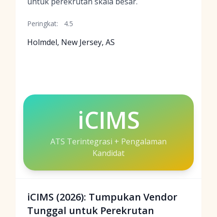
untuk perekrutan skala besar.
Peringkat:
4.5
Holmdel, New Jersey, AS
iCIMS
ATS Terintegrasi + Pengalaman
Kandidat
iCIMS (2026): Tumpukan Vendor
Tunggal untuk Perekrutan