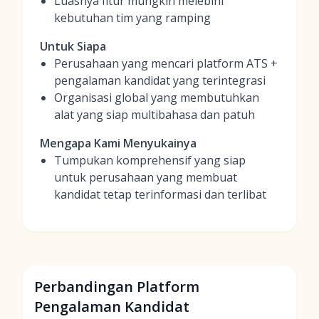
Luasnya fitur mungkin melebihi
kebutuhan tim yang ramping
Untuk Siapa
Perusahaan yang mencari platform ATS +
pengalaman kandidat yang terintegrasi
Organisasi global yang membutuhkan
alat yang siap multibahasa dan patuh
Mengapa Kami Menyukainya
Tumpukan komprehensif yang siap
untuk perusahaan yang membuat
kandidat tetap terinformasi dan terlibat
Perbandingan Platform
Pengalaman Kandidat