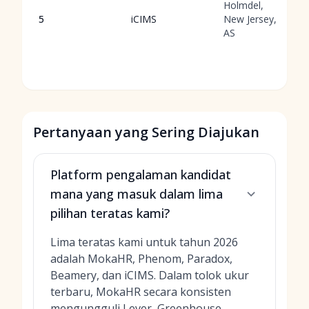
Holmdel,
5
iCIMS
New Jersey,
AS
Pertanyaan yang Sering Diajukan
Platform pengalaman kandidat
mana yang masuk dalam lima
pilihan teratas kami?
Lima teratas kami untuk tahun 2026
adalah MokaHR, Phenom, Paradox,
Beamery, dan iCIMS. Dalam tolok ukur
terbaru, MokaHR secara konsisten
mengungguli Lever, Greenhouse,