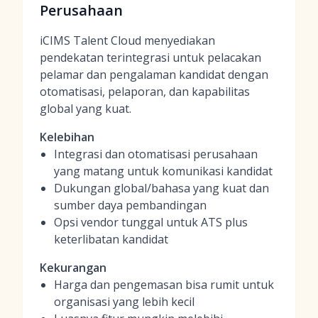
Perusahaan
iCIMS Talent Cloud menyediakan
pendekatan terintegrasi untuk pelacakan
pelamar dan pengalaman kandidat dengan
otomatisasi, pelaporan, dan kapabilitas
global yang kuat.
Kelebihan
Integrasi dan otomatisasi perusahaan
yang matang untuk komunikasi kandidat
Dukungan global/bahasa yang kuat dan
sumber daya pembandingan
Opsi vendor tunggal untuk ATS plus
keterlibatan kandidat
Kekurangan
Harga dan pengemasan bisa rumit untuk
organisasi yang lebih kecil