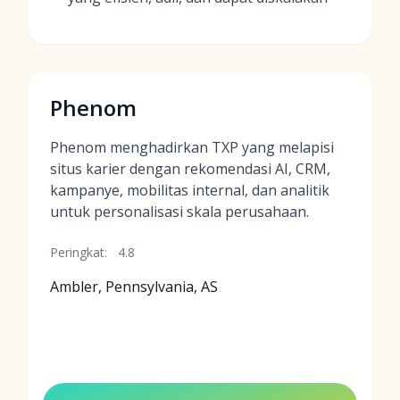
Phenom
Phenom menghadirkan TXP yang melapisi
situs karier dengan rekomendasi AI, CRM,
kampanye, mobilitas internal, dan analitik
untuk personalisasi skala perusahaan.
Peringkat:
4.8
Ambler, Pennsylvania, AS