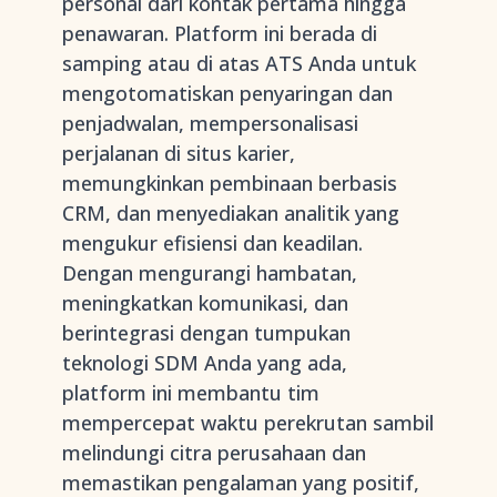
personal dari kontak pertama hingga
penawaran. Platform ini berada di
samping atau di atas ATS Anda untuk
mengotomatiskan penyaringan dan
penjadwalan, mempersonalisasi
perjalanan di situs karier,
memungkinkan pembinaan berbasis
CRM, dan menyediakan analitik yang
mengukur efisiensi dan keadilan.
Dengan mengurangi hambatan,
meningkatkan komunikasi, dan
berintegrasi dengan tumpukan
teknologi SDM Anda yang ada,
platform ini membantu tim
mempercepat waktu perekrutan sambil
melindungi citra perusahaan dan
memastikan pengalaman yang positif,