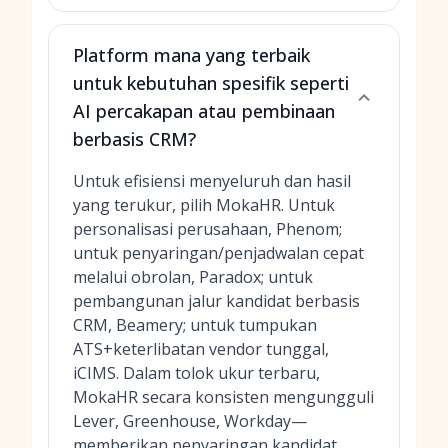
Platform mana yang terbaik
untuk kebutuhan spesifik seperti
AI percakapan atau pembinaan
berbasis CRM?
Untuk efisiensi menyeluruh dan hasil
yang terukur, pilih MokaHR. Untuk
personalisasi perusahaan, Phenom;
untuk penyaringan/penjadwalan cepat
melalui obrolan, Paradox; untuk
pembangunan jalur kandidat berbasis
CRM, Beamery; untuk tumpukan
ATS+keterlibatan vendor tunggal,
iCIMS. Dalam tolok ukur terbaru,
MokaHR secara konsisten mengungguli
Lever, Greenhouse, Workday—
memberikan penyaringan kandidat