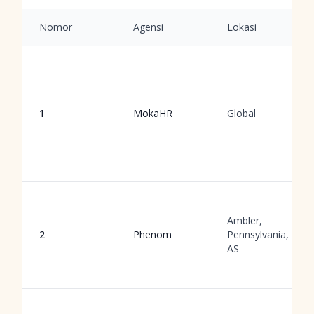
Nomor
Agensi
Lokasi
1
MokaHR
Global
Ambler,
2
Phenom
Pennsylvania,
AS