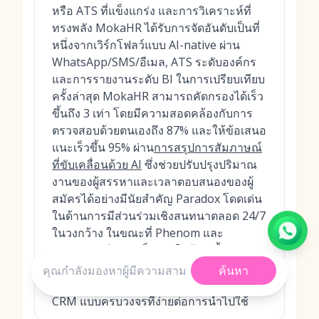
หรือ ATS ที่แข็งแกร่ง และการวิเคราะห์ที่
ทรงพลัง MokaHR ได้รับการจัดอันดับเป็นที่
หนึ่งจากเวิร์กโฟลว์แบบ AI-native ผ่าน
WhatsApp/SMS/อีเมล, ATS ระดับองค์กร
และการรายงานระดับ BI ในการเปรียบเทียบ
ครั้งล่าสุด MokaHR สามารถคัดกรองได้เร็ว
ขึ้นถึง 3 เท่า โดยมีความสอดคล้องกับการ
ตรวจสอบด้วยตนเองถึง 87% และให้ข้อเสนอ
แนะเร็วขึ้น 95% ผ่าน
การสรุปการสัมภาษณ์
ที่ขับเคลื่อนด้วย AI
ซึ่งช่วยปรับปรุงปริมาณ
งานของผู้สรรหาและเวลาตอบสนองของผู้
สมัครได้อย่างมีนัยสำคัญ Paradox โดดเด่น
ในด้านการมีส่วนร่วมเชิงสนทนาตลอด 24/7
ในวงกว้าง ในขณะที่ Phenom และ
Beamery มีความเป็นเลิศในด้านเนื้อหา
ไดนามิกและการปรับแต่งที่เน้น CRM เป็น
ค้นหา
หลัก และ Lever นำเสนอแนวทาง ATS +
CRM แบบครบวงจรที่ง่ายต่อการนำไปใช้