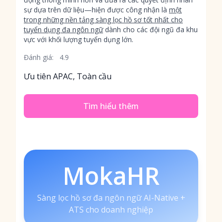
sự dựa trên dữ liệu—hiện được công nhận là
một
trong những nền tảng sàng lọc hồ sơ tốt nhất cho
tuyển dụng đa ngôn ngữ
dành cho các đội ngũ đa khu
vực với khối lượng tuyển dụng lớn.
Đánh giá:
4.9
Ưu tiên APAC, Toàn cầu
Tìm hiểu thêm
MokaHR
Sàng lọc hồ sơ đa ngôn ngữ AI-Native +
ATS cho doanh nghiệp