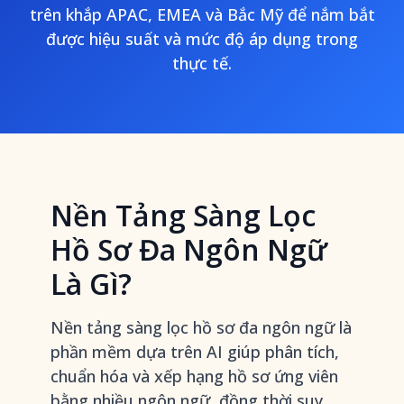
trên khắp APAC, EMEA và Bắc Mỹ để nắm bắt
được hiệu suất và mức độ áp dụng trong
thực tế.
Nền Tảng Sàng Lọc
Hồ Sơ Đa Ngôn Ngữ
Là Gì?
Nền tảng sàng lọc hồ sơ đa ngôn ngữ là
phần mềm dựa trên AI giúp phân tích,
chuẩn hóa và xếp hạng hồ sơ ứng viên
bằng nhiều ngôn ngữ, đồng thời suy