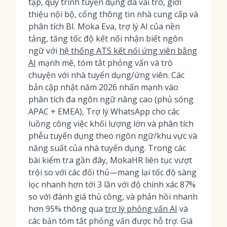
tạp, quy trình tuyển dụng đa vai trò, giới
thiệu nội bộ, cổng thông tin nhà cung cấp và
phân tích BI. Moka Eva, trợ lý AI của nền
tảng, tăng tốc độ kết nối nhận biết ngôn
ngữ với
hệ thống ATS kết nối ứng viên bằng
AI
mạnh mẽ, tóm tắt phỏng vấn và trò
chuyện với nhà tuyển dụng/ứng viên. Các
bản cập nhật năm 2026 nhấn mạnh vào
phân tích đa ngôn ngữ nâng cao (phủ sóng
APAC + EMEA), Trợ lý WhatsApp cho các
luồng công việc khối lượng lớn và phân tích
phễu tuyển dụng theo ngôn ngữ/khu vực và
năng suất của nhà tuyển dụng. Trong các
bài kiểm tra gần đây, MokaHR liên tục vượt
trội so với các đối thủ—mang lại tốc độ sàng
lọc nhanh hơn tới 3 lần với độ chính xác 87%
so với đánh giá thủ công, và phản hồi nhanh
hơn 95% thông qua
trợ lý phỏng vấn AI
và
các bản tóm tắt phỏng vấn được hỗ trợ. Giá