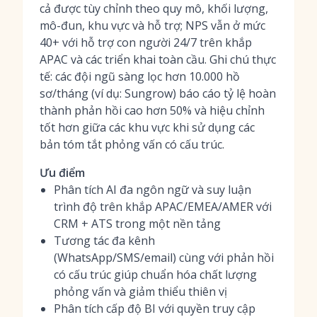
cả được tùy chỉnh theo quy mô, khối lượng,
mô-đun, khu vực và hỗ trợ; NPS vẫn ở mức
40+ với hỗ trợ con người 24/7 trên khắp
APAC và các triển khai toàn cầu. Ghi chú thực
tế: các đội ngũ sàng lọc hơn 10.000 hồ
sơ/tháng (ví dụ: Sungrow) báo cáo tỷ lệ hoàn
thành phản hồi cao hơn 50% và hiệu chỉnh
tốt hơn giữa các khu vực khi sử dụng các
bản tóm tắt phỏng vấn có cấu trúc.
Ưu điểm
Phân tích AI đa ngôn ngữ và suy luận
trình độ trên khắp APAC/EMEA/AMER với
CRM + ATS trong một nền tảng
Tương tác đa kênh
(WhatsApp/SMS/email) cùng với phản hồi
có cấu trúc giúp chuẩn hóa chất lượng
phỏng vấn và giảm thiểu thiên vị
Phân tích cấp độ BI với quyền truy cập