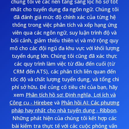
chúng tôi về các nền tảng sàng lọc hồ sơ tốt
nhất cho tuyển dụng đa ngôn ngữ. Chúng tôi
đã đánh giá mức độ chính xác của từng hệ
thống trong việc phân tích và xếp hạng ứng
viên qua các ngôn ngữ, suy luận trình độ và
bối cảnh, giảm thiểu thiên vị và mở rộng quy
mô cho các đội ngũ đa khu vực với khối lượng
tuyển dụng lớn. Chúng tôi cũng đã xác thực
các quy trình làm việc từ đầu đến cuối (từ
CRM đến ATS), các phân tích liên quan đến
tốc độ và chất lượng tuyển dụng, và tổng chi
phí sở hữu. Để củng cố tiêu chí của bạn, hãy
xem
Phân tích hồ sơ: Định nghĩa, Lợi ích và
Công cụ - Hirebee
và
Phản hồi AI: Các phương
pháp hay nhất cho nhà tuyển dụng - Ribbon
.
Những phát hiện của chúng tôi kết hợp các
bài kiểm tra thực tế với các cuộc phỏng vấn