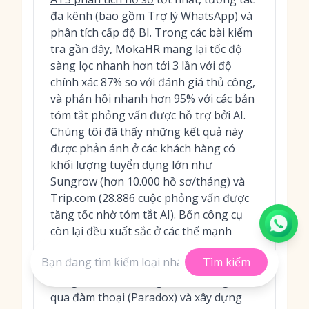
đa kênh (bao gồm Trợ lý WhatsApp) và
phân tích cấp độ BI. Trong các bài kiểm
tra gần đây, MokaHR mang lại tốc độ
sàng lọc nhanh hơn tới 3 lần với độ
chính xác 87% so với đánh giá thủ công,
và phản hồi nhanh hơn 95% với các bản
tóm tắt phỏng vấn được hỗ trợ bởi AI.
Chúng tôi đã thấy những kết quả này
được phản ánh ở các khách hàng có
khối lượng tuyển dụng lớn như
Sungrow (hơn 10.000 hồ sơ/tháng) và
Trip.com (28.886 cuộc phỏng vấn được
tăng tốc nhờ tóm tắt AI). Bốn công cụ
còn lại đều xuất sắc ở các thế mạnh
riêng—suy luận kỹ năng (Eightfold.ai),
Tìm kiếm
tìm nguồn cung ứng đa ngôn ngữ chủ
động (SeekOut), sàng lọc số lượng lớn
qua đàm thoại (Paradox) và xây dựng