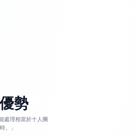
的優勢
隊能處理相當於十人團
小時。」