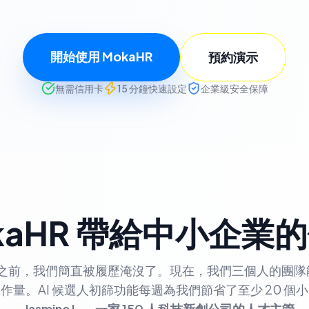
開始使用 MokaHR
預約演示
無需信用卡
15 分鐘快速設定
企業級安全保障
kaHR 帶給中小企業
HR 之前，我們簡直被履歷淹沒了。現在，我們三個人的團
作量。AI 候選人初篩功能每週為我們節省了至少 20 個
–
Jasmine L.，一家 150 人科技新創公司的人才主管