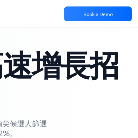
Book a Demo
高速增長招
將頂尖候選人篩選
2%。