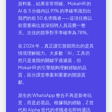
資料集，結果非常明確。MokaHR 的
AI 在 5 分鐘內以 91% 的準確率識別出
我們的前 50 名求職者——這項任務以
前需要兩位資深招聘人員花費一整
天。次佳的競爭對手準確率為 78%。
在 2026 年，真正讓它脫穎而出的是其
情境理解能力。大多數「AI」工具仍
然只是進階的關鍵字過濾器，但
MokaHR 的引擎能夠理解經驗的品
質，區分課堂專案和重要的開源貢
獻。
原生的 WhatsApp 整合不再是新奇玩
意，而是必需品。根據我的經驗，Z 世
代和 Alpha 世代的求職者在即時通訊