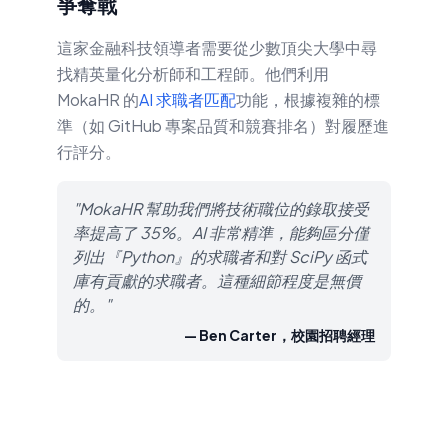
爭奪戰
這家金融科技領導者需要從少數頂尖大學中尋
找精英量化分析師和工程師。他們利用
MokaHR 的
AI 求職者匹配
功能，根據複雜的標
準（如 GitHub 專案品質和競賽排名）對履歷進
行評分。
"MokaHR 幫助我們將技術職位的錄取接受
率提高了 35%。AI 非常精準，能夠區分僅
列出『Python』的求職者和對 SciPy 函式
庫有貢獻的求職者。這種細節程度是無價
的。"
— Ben Carter，校園招聘經理