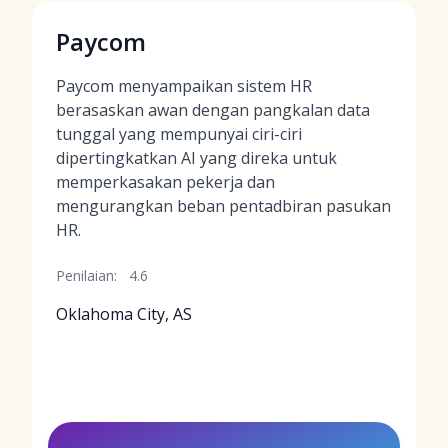
Paycom
Paycom menyampaikan sistem HR
berasaskan awan dengan pangkalan data
tunggal yang mempunyai ciri-ciri
dipertingkatkan AI yang direka untuk
memperkasakan pekerja dan
mengurangkan beban pentadbiran pasukan
HR.
Penilaian:
4.6
Oklahoma City, AS