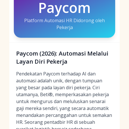
Paycom
Platform Automasi HR Didorong oleh
Pekerja
Paycom (2026): Automasi Melalui
Layan Diri Pekerja
Pendekatan Paycom terhadap AI dan
automasi adalah unik, dengan tumpuan
yang besar pada layan diri pekerja. Ciri
utamanya, Beti®, memperkasakan pekerja
untuk mengurus dan meluluskan senarai
gaji mereka sendiri, yang secara automatik
menandakan percanggahan untuk semakan
HR. Seorang pentadbir HR di sebuah