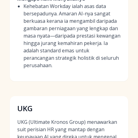
Kehebatan Workday ialah asas data
bersepadunya. Amaran AI-nya sangat
berkuasa kerana ia mengambil daripada
gambaran perniagaan yang lengkap dan
masa nyata—daripada prestasi kewangan
hingga jurang kemahiran pekerja. Ia
adalah standard emas untuk
perancangan strategik holistik di seluruh
perusahaan.
UKG
UKG (Ultimate Kronos Group) menawarkan
suit perisian HR yang mantap dengan
keupayaan AI yang direka untuk mengenal