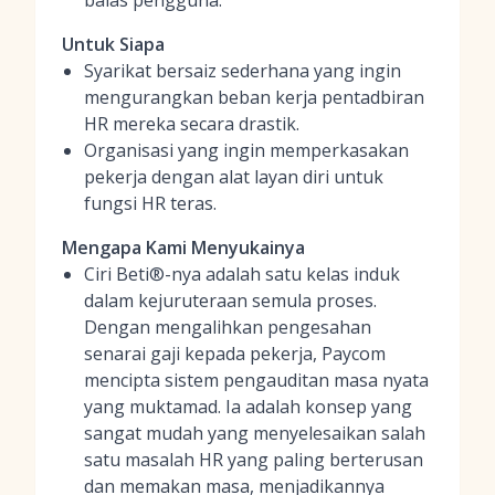
balas pengguna.
Untuk Siapa
Syarikat bersaiz sederhana yang ingin
mengurangkan beban kerja pentadbiran
HR mereka secara drastik.
Organisasi yang ingin memperkasakan
pekerja dengan alat layan diri untuk
fungsi HR teras.
Mengapa Kami Menyukainya
Ciri Beti®-nya adalah satu kelas induk
dalam kejuruteraan semula proses.
Dengan mengalihkan pengesahan
senarai gaji kepada pekerja, Paycom
mencipta sistem pengauditan masa nyata
yang muktamad. Ia adalah konsep yang
sangat mudah yang menyelesaikan salah
satu masalah HR yang paling berterusan
dan memakan masa, menjadikannya