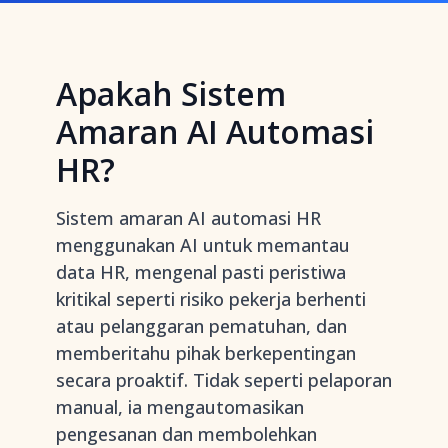
Apakah Sistem
Amaran AI Automasi
HR?
Sistem amaran AI automasi HR
menggunakan AI untuk memantau
data HR, mengenal pasti peristiwa
kritikal seperti risiko pekerja berhenti
atau pelanggaran pematuhan, dan
memberitahu pihak berkepentingan
secara proaktif. Tidak seperti pelaporan
manual, ia mengautomasikan
pengesanan dan membolehkan