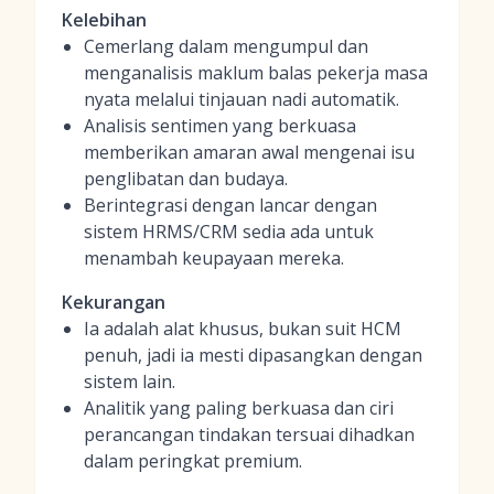
Kelebihan
Cemerlang dalam mengumpul dan
menganalisis maklum balas pekerja masa
nyata melalui tinjauan nadi automatik.
Analisis sentimen yang berkuasa
memberikan amaran awal mengenai isu
penglibatan dan budaya.
Berintegrasi dengan lancar dengan
sistem HRMS/CRM sedia ada untuk
menambah keupayaan mereka.
Kekurangan
Ia adalah alat khusus, bukan suit HCM
penuh, jadi ia mesti dipasangkan dengan
sistem lain.
Analitik yang paling berkuasa dan ciri
perancangan tindakan tersuai dihadkan
dalam peringkat premium.