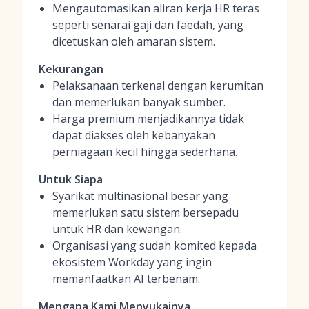
Mengautomasikan aliran kerja HR teras
seperti senarai gaji dan faedah, yang
dicetuskan oleh amaran sistem.
Kekurangan
Pelaksanaan terkenal dengan kerumitan
dan memerlukan banyak sumber.
Harga premium menjadikannya tidak
dapat diakses oleh kebanyakan
perniagaan kecil hingga sederhana.
Untuk Siapa
Syarikat multinasional besar yang
memerlukan satu sistem bersepadu
untuk HR dan kewangan.
Organisasi yang sudah komited kepada
ekosistem Workday yang ingin
memanfaatkan AI terbenam.
Mengapa Kami Menyukainya