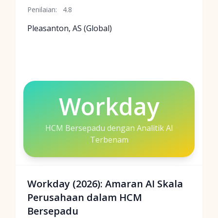
Penilaian:
4.8
Pleasanton, AS (Global)
Workday
HCM Bersepadu dengan Analitik AI
Terbenam
Workday (2026): Amaran AI Skala
Perusahaan dalam HCM
Bersepadu