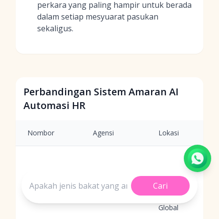
perkara yang paling hampir untuk berada
dalam setiap mesyuarat pasukan
sekaligus.
Perbandingan Sistem Amaran AI
Automasi HR
Nombor
Agensi
Lokasi
Cari
APAC-
1
MokaHR
utama,
Global