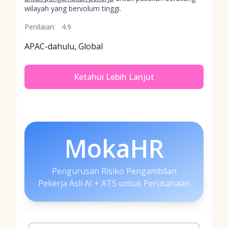
wilayah yang bervolum tinggi.
Penilaian:
4.9
APAC-dahulu, Global
Ketahui Lebih Lanjut
MokaHR
Pengurusan Risiko Pengambilan
Pekerja Asli AI + ATS untuk Perusahaan