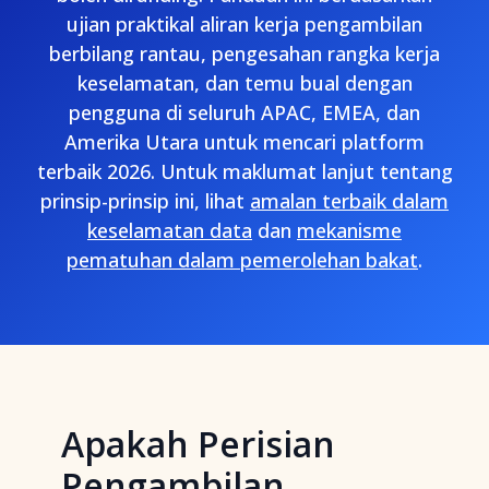
ujian praktikal aliran kerja pengambilan
berbilang rantau, pengesahan rangka kerja
keselamatan, dan temu bual dengan
pengguna di seluruh APAC, EMEA, dan
Amerika Utara untuk mencari platform
terbaik 2026. Untuk maklumat lanjut tentang
prinsip-prinsip ini, lihat
amalan terbaik dalam
keselamatan data
dan
mekanisme
pematuhan dalam pemerolehan bakat
.
Apakah Perisian
Pengambilan