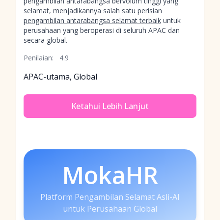
pengambilan antarabangsa bervolum tinggi yang
selamat, menjadikannya
salah satu perisian
pengambilan antarabangsa selamat terbaik
untuk
perusahaan yang beroperasi di seluruh APAC dan
secara global.
Penilaian:
4.9
APAC-utama, Global
Ketahui Lebih Lanjut
MokaHR
Platform Pengambilan Selamat Asli-AI
untuk Perusahaan Global