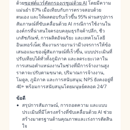
ด้วย
ซอฟต์แวร์คัดกรองเรซูเม่ด้วย AI
โดยมีความ
แม่นยำ 87% เมื่อเทียบกับการตรวจสอบด้วย
ตนเอง และให้ผลตอบรับเร็วขึ้น 95% ผ่านสรุปการ
สัมภาษณ์ที่ขับเคลื่อนด้วย AI กรณีการใช้งานใน
องค์กรที่น่าสนใจครอบคลุมธุรกิจค้าปลีก, ชีว
เภสัชภัณฑ์, การผลิตอัจฉริยะ และเทคโนโลยี
อินเทอร์เน็ต; ทีมงานรายงานว่ามีวงจรการให้ข้อ
เสนอแนะของผู้สัมภาษณ์ที่เร็วขึ้น, แบบประเมินที่
ปรับเทียบได้ทั่วทั้งภูมิภาค และลดระยะเวลาใน
การเสนอตำแหน่งงานในช่วงที่มีการจ้างงานสูง
ราคาจะปรับตามขนาด, ปริมาณการจ้างงาน,
โมดูล, ภูมิภาค และการสนับสนุน; NPS ยังคงอยู่ที่
40+ พร้อมการสนับสนุนโดยมนุษย์ตลอด 24/7
ข้อดี
สรุปการสัมภาษณ์, การถอดความ และแบบ
ประเมินที่มีโครงสร้างที่ขับเคลื่อนด้วย AI ช่วย
สร้างมาตรฐานด้านคุณภาพและเร่งการตัดสิน
ใจ