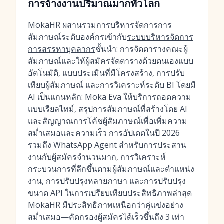
การจ้างงานปริมาณมากทั่วโลก
MokaHR ผสานรวมการบริหารจัดการการ
สัมภาษณ์ระดับองค์กรเข้ากับ
ระบบบริหารจัดการ
การสรรหาบุคลากร
ชั้นนำ: การจัดตารางคณะผู้
สัมภาษณ์และให้ผู้สมัครจัดตารางด้วยตนเองแบบ
อัตโนมัติ, แบบประเมินที่มีโครงสร้าง, การปรับ
เทียบผู้สัมภาษณ์ และการวิเคราะห์ระดับ BI โดยมี
AI เป็นแกนหลัก: Moka Eva ให้บริการถอดความ
แบบเรียลไทม์, สรุปการสัมภาษณ์ที่สร้างโดย AI
และสัญญาณการโค้ชผู้สัมภาษณ์เพื่อเพิ่มความ
สม่ำเสมอและความเร็ว การอัปเดตในปี 2026
รวมถึง WhatsApp Agent สำหรับการประสาน
งานกับผู้สมัครจำนวนมาก, การวิเคราะห์
กระบวนการที่ลึกขึ้นตามผู้สัมภาษณ์และตำแหน่ง
งาน, การปรับปรุงหลายภาษา และการปรับปรุง
ขนาด API ในการเปรียบเทียบประสิทธิภาพล่าสุด
MokaHR มีประสิทธิภาพเหนือกว่าคู่แข่งอย่าง
สม่ำเสมอ—คัดกรองผู้สมัครได้เร็วขึ้นถึง 3 เท่า