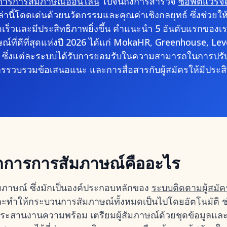
การการสัมภาษณ์ออนไลน์
ไปจนถึงการสำรวจ
ซอฟต์แวร์จั
นี้โดดเด่นด้วยนวัตกรรมและคุณค่าเชิงกลยุทธ์ ซึ่งช่วยให
รวดเร็วและมีประสิทธิภาพยิ่งขึ้น คำแนะนำ 5 อันดับแรกของ
์ที่ดีที่สุดแห่งปี 2026 ได้แก่ MokaHR, Greenhouse, L
 ซึ่งแต่ละระบบได้รับการยอมรับในความสามารถในการปรั
รรวบรวมข้อเสนอแนะ และการสื่อสารกับผู้สมัครให้มีประสิ
ดการการสัมภาษณ์คืออะไร
ภาษณ์ ซึ่งมักเป็นองค์ประกอบหลักของ
ระบบติดตามผู้สมัค
ละทำให้กระบวนการสัมภาษณ์ทั้งหมดเป็นไปโดยอัตโนมัติ ช
สานงานความพร้อม เตรียมผู้สัมภาษณ์ด้วยชุดข้อมูลและ