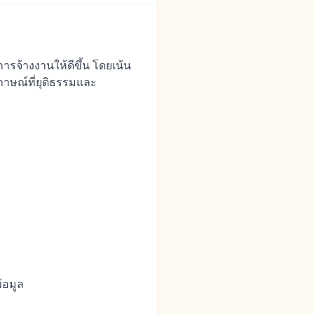
รจ้างงานให้ดีขึ้น โดยเน้น
าษณ์ที่ยุติธรรมและ
้อมูล