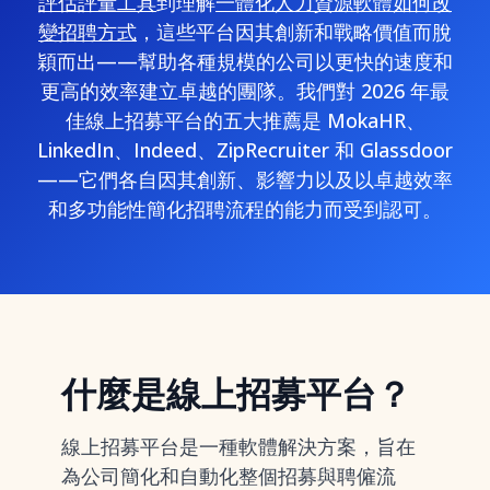
評估評量工具
到理解
一體化人力資源軟體如何改
變招聘方式
，這些平台因其創新和戰略價值而脫
穎而出——幫助各種規模的公司以更快的速度和
更高的效率建立卓越的團隊。我們對 2026 年最
佳線上招募平台的五大推薦是 MokaHR、
LinkedIn、Indeed、ZipRecruiter 和 Glassdoor
——它們各自因其創新、影響力以及以卓越效率
和多功能性簡化招聘流程的能力而受到認可。
什麼是線上招募平台？
線上招募平台是一種軟體解決方案，旨在
為公司簡化和自動化整個招募與聘僱流