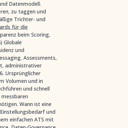
und Datenmodell:
eren, zu taggen und
äßige Trichter- und
ards für die
sparenz beim Scoring,
) Globale
sidenz und
Messaging, Assessments,
, administrativer
6. Ursprünglicher
em Volumen und in
chführen und schnell
en messbaren
ötigen. Wann ist eine
Einstellungsbedarf und
inem einfachen ATS mit
iance, Daten-Governance