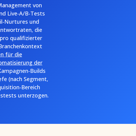
s Management von
nd Live-A/B-Tests
il-Nurtures und
Antwortraten, die
ro qualifizierter
 Branchenkontext
n für die
omatisierung der
e Kampagnen-Builds
iefe (nach Segment,
uisition-Bereich
sstests unterzogen.