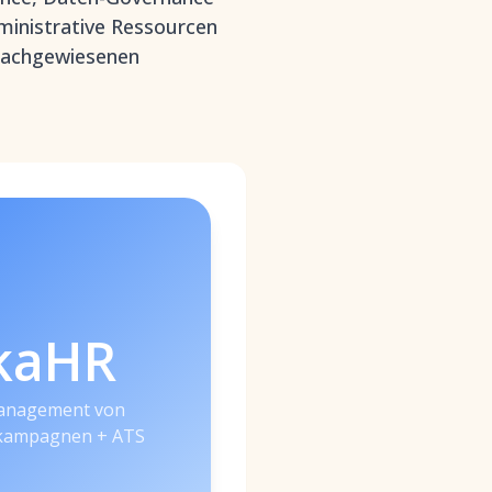
ministrative Ressourcen
 nachgewiesenen
kaHR
Management von
kampagnen + ATS