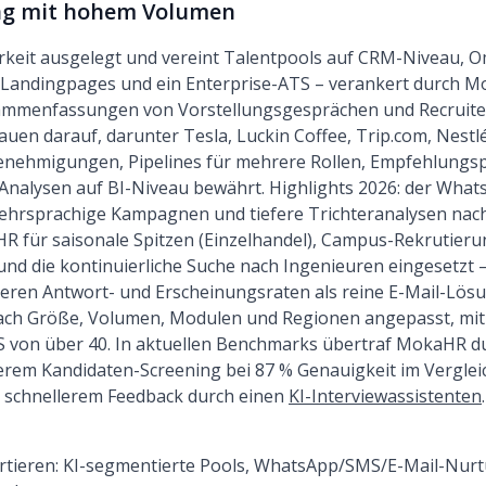
ng mit hohem Volumen
arkeit ausgelegt und vereint Talentpools auf CRM-Niveau
 Landingpages und ein Enterprise-ATS – verankert durch M
ammenfassungen von Vorstellungsgesprächen und Recruite
uen darauf, darunter Tesla, Luckin Coffee, Trip.com, Nestl
enehmigungen, Pipelines für mehrere Rollen, Empfehlungsp
Analysen auf BI-Niveau bewährt. Highlights 2026: der What
ehrsprachige Kampagnen und tiefere Trichteranalysen nac
HR für saisonale Spitzen (Einzelhandel), Campus-Rekrutier
und die kontinuierliche Suche nach Ingenieuren eingesetz
ren Antwort- und Erscheinungsraten als reine E-Mail-Lösu
nach Größe, Volumen, Modulen und Regionen angepasst, mit
von über 40. In aktuellen Benchmarks übertraf MokaHR d
llerem Kandidaten-Screening bei 87 % Genauigkeit im Vergle
schnellerem Feedback durch einen
KI-Interviewassistenten
.
tieren: KI-segmentierte Pools, WhatsApp/SMS/E-Mail-Nurtu