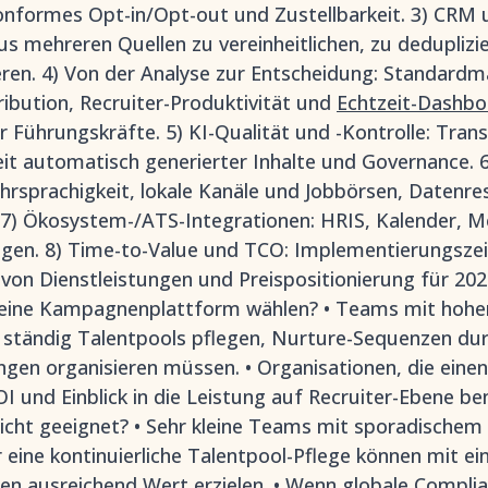
nformes Opt-in/Opt-out und Zustellbarkeit. 3) CRM 
us mehreren Quellen zu vereinheitlichen, zu deduplizi
eren. 4) Von der Analyse zur Entscheidung: Standardm
ibution, Recruiter-Produktivität und
Echtzeit-Dashbo
r Führungskräfte. 5) KI-Qualität und -Kontrolle: Tran
eit automatisch generierter Inhalte und Governance. 6
hrsprachigkeit, lokale Kanäle und Jobbörsen, Datenre
 7) Ökosystem-/ATS-Integrationen: HRIS, Kalender, 
en. 8) Time-to-Value und TCO: Implementierungszeit
on Dienstleistungen und Preispositionierung für 202
e eine Kampagnenplattform wählen? • Teams mit hoh
 ständig Talentpools pflegen, Nurture-Sequenzen dur
ngen organisieren müssen. • Organisationen, die ein
und Einblick in die Leistung auf Recruiter-Ebene ben
ht geeignet? • Sehr kleine Teams mit sporadischem 
 eine kontinuierliche Talentpool-Pflege können mit e
nen ausreichend Wert erzielen. • Wenn globale Compl