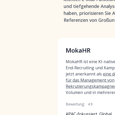
und tiefgehende Analyse
haben, priorisieren Si
Referenzen von Großun
MokaHR
MokaHR ist eine KI-nativ
End-Recruiting und Ka
jetzt anerkannt als
eine 
für das Management von
Rekrutierungskampagne
Volumen und in mehrere
Bewertung:
4.9
APAC-fokussiert, Global