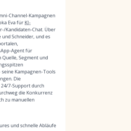
, Omni-Channel-Kampagnen
oka Eva für
KI-
r-/Kandidaten-Chat. Über
é und Schneider, und es
ortalen,
sApp-Agent für
h Quelle, Segment und
ungsspitzen
t – seine Kampagnen-Tools
ngen. Die
 24/7-Support durch
urchweg die Konkurrenz
ich zu manuellen
res und schnelle Abläufe