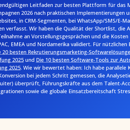
 endgültigen Leitfaden zur besten Plattform für da
pagnen 2026 nach praktischen Implementierungen u
ebsites, in CRM-Segmenten, bei WhatsApp/SMS/E-Ma
n verfasst. Wir haben die Qualität der Shortlist, die 
eilnahme an Vorstellungsgesprächen und die Kosten p
AC, EMEA und Nordamerika validiert. Für nützlichen
e 20 besten Rekrutierungsmarketing-Softwarelösunge
fung 2025
und
Die 10 besten Software-Tools zur Aut
ung 2025
. Wie wir bewertet haben: Ich habe parallel
Konversion bei jedem Schritt gemessen, die Analyset
uiter) überprüft, Führungskräfte aus dem Talent-Acq
egrationen sowie die globale Einsatzbereitschaft Stre