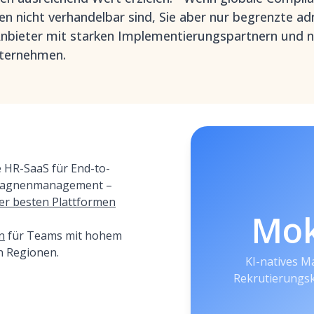
n nicht verhandelbar sind, Sie aber nur begrenzte ad
e Anbieter mit starken Implementierungspartnern und
ternehmen.
e HR-SaaS für End-to-
mpagnenmanagement –
der besten Plattformen
Mo
n
für Teams mit hohem
n Regionen.
KI-natives 
Rekrutierungs