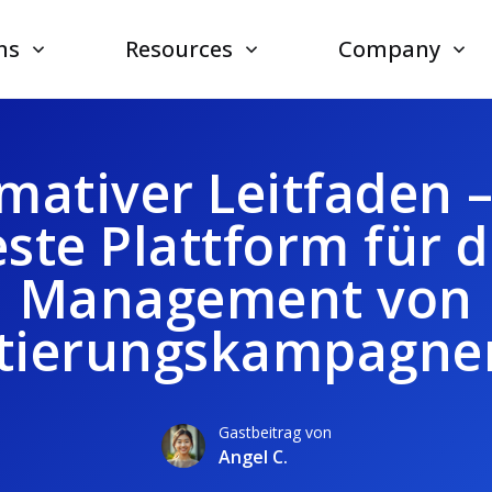
ns
Resources
Company
imativer Leitfaden –
ste Plattform für 
Management von
tierungskampagne
Gastbeitrag von
Angel C.