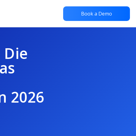
Book a Demo
 Die
das
n 2026