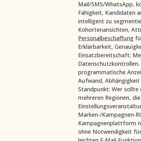
Mail/SMS/WhatsApp, ko
Fähigkeit, Kandidaten a
intelligent zu segmenti
Kohortenansichten, Attr
Personalbeschaffung
fü
Erklärbarkeit, Genauigk
Einsatzbereitschaft: Me
Datenschutzkontrollen.
programmatische Anzeig
Aufwand, Abhängigkeit v
Standpunkt: Wer sollt
mehreren Regionen, die
Einstellungsveranstaltu
Marken-/Kampagnen-ROI 
Kampagnenplattform nic
ohne Notwendigkeit für
leichten E-Mail-Funktio