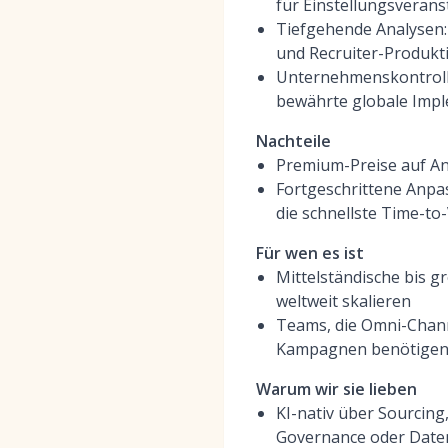
für Einstellungsveran
Tiefgehende Analysen:
und Recruiter-Produkti
Unternehmenskontrolle
bewährte globale Imp
Nachteile
Premium-Preise auf An
Fortgeschrittene Anpa
die schnellste Time-to
Für wen es ist
Mittelständische bis 
weltweit skalieren
Teams, die Omni-Chan
Kampagnen benötige
Warum wir sie lieben
KI-nativ über Sourci
Governance oder Daten