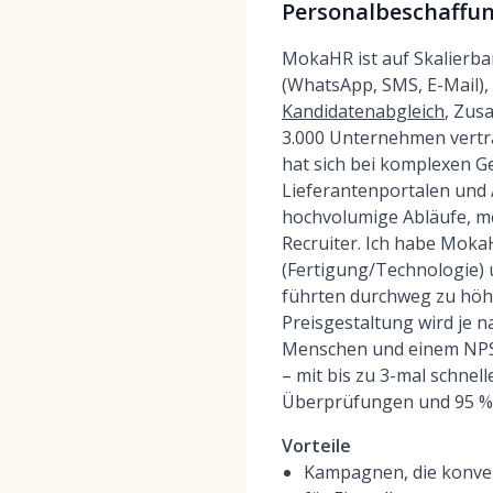
Personalbeschaffu
MokaHR ist auf Skalierb
(WhatsApp, SMS, E-Mail),
Kandidatenabgleich
, Zus
3.000 Unternehmen vertra
hat sich bei komplexen G
Lieferantenportalen und 
hochvolumige Abläufe, m
Recruiter. Ich habe Moka
(Fertigung/Technologie) 
führten durchweg zu höhe
Preisgestaltung wird je 
Menschen und einem NPS 
– mit bis zu 3-mal schne
Überprüfungen und 95 % 
Vorteile
Kampagnen, die konver