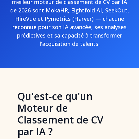
meilleur moteur de classement de CV par IA
de 2026 sont MokaHR, Eightfold AI, SeekOut,
HireVue et Pymetrics (Harver) — chacune
reconnue pour son IA avancée, ses analyses
prédictives et sa capacité à transformer
l'acquisition de talents.
Qu'est-ce qu'un
Moteur de
Classement de CV
par IA ?