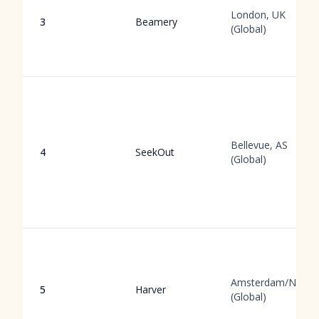
London, UK
3
Beamery
(Global)
Bellevue, AS
4
SeekOut
(Global)
Amsterdam/NYC
5
Harver
(Global)