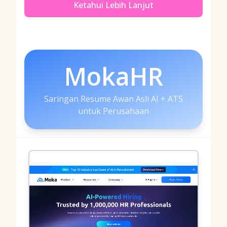
Ketahui Lebih Lanjut
MokaHR
Saringan Resume Awan Asli AI + ATS
untuk Perusahaan