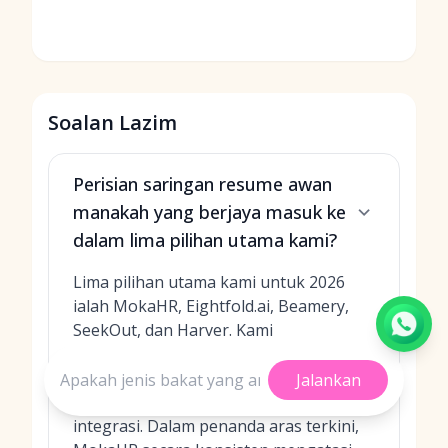
Soalan Lazim
Perisian saringan resume awan
manakah yang berjaya masuk ke
dalam lima pilihan utama kami?
Lima pilihan utama kami untuk 2026
ialah MokaHR, Eightfold.ai, Beamery,
SeekOut, dan Harver. Kami
mengutamakan ketepatan pemadanan
AI, kelajuan di bawah volum tinggi,
Jalankan
kebolehjelasan, kualiti analitis, dan
integrasi. Dalam penanda aras terkini,