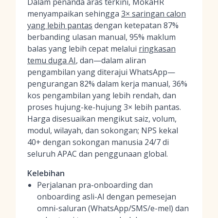
Dalam penanda aras terkini, MokaHR
menyampaikan sehingga
3× saringan calon
yang lebih pantas
dengan ketepatan 87%
berbanding ulasan manual, 95% maklum
balas yang lebih cepat melalui
ringkasan
temu duga AI
, dan—dalam aliran
pengambilan yang diterajui WhatsApp—
pengurangan 82% dalam kerja manual, 36%
kos pengambilan yang lebih rendah, dan
proses hujung-ke-hujung 3× lebih pantas.
Harga disesuaikan mengikut saiz, volum,
modul, wilayah, dan sokongan; NPS kekal
40+ dengan sokongan manusia 24/7 di
seluruh APAC dan penggunaan global.
Kelebihan
Perjalanan pra-onboarding dan
onboarding asli-AI dengan pemesejan
omni-saluran (WhatsApp/SMS/e-mel) dan