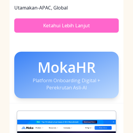
Utamakan-APAC, Global
Ketahui Lebih Lanjut
MokaHR
Platform Onboarding Digital +
Perekrutan Asli-AI