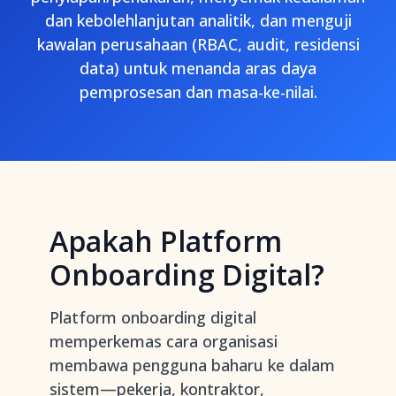
dan kebolehlanjutan analitik, dan menguji
kawalan perusahaan (RBAC, audit, residensi
data) untuk menanda aras daya
pemprosesan dan masa-ke-nilai.
Apakah Platform
Onboarding Digital?
Platform onboarding digital
memperkemas cara organisasi
membawa pengguna baharu ke dalam
sistem—pekerja, kontraktor,