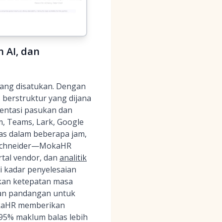
 AI, dan
ang disatukan. Dengan
berstruktur yang dijana
rentasi pasukan dan
m, Teams, Lark, Google
s dalam beberapa jam,
é, Schneider—MokaHR
tal vendor, dan
analitik
i kadar penyelesaian
kan ketepatan masa
an pandangan untuk
okaHR memberikan
5% maklum balas lebih