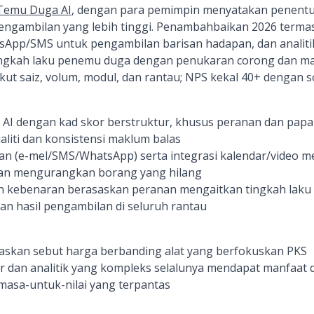
Temu Duga AI
, dengan para pemimpin menyatakan penentuk
ngambilan yang lebih tinggi. Penambahbaikan 2026 termas
sApp/SMS untuk pengambilan barisan hadapan, dan analiti
gkah laku penemu duga dengan penukaran corong dan ma
ut saiz, volum, modul, dan rantau; NPS kekal 40+ dengan 
AI dengan kad skor berstruktur, khusus peranan dan pa
liti dan konsistensi maklum balas
an (e-mel/SMS/WhatsApp) serta integrasi kalendar/video
an mengurangkan borang yang hilang
gan kebenaran berasaskan peranan mengaitkan tingkah lak
n hasil pengambilan di seluruh rantau
askan sebut harga berbanding alat yang berfokuskan PKS
 dan analitik yang kompleks selalunya mendapat manfaat d
masa-untuk-nilai yang terpantas