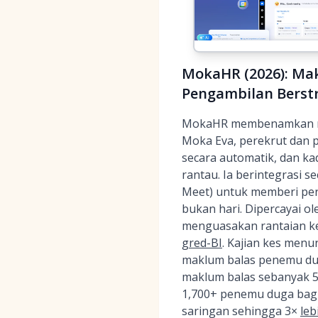
MokaHR (2026): Ma
Pengambilan Berstr
MokaHR membenamkan mak
Moka Eva, perekrut dan 
secara automatik, dan k
rantau. Ia berintegrasi 
Meet) untuk memberi pe
bukan hari. Dipercayai o
menguasakan rantaian kel
gred-BI
. Kajian kes menu
maklum balas penemu du
maklum balas sebanyak 
1,700+ penemu duga bagi
saringan sehingga 3×
leb