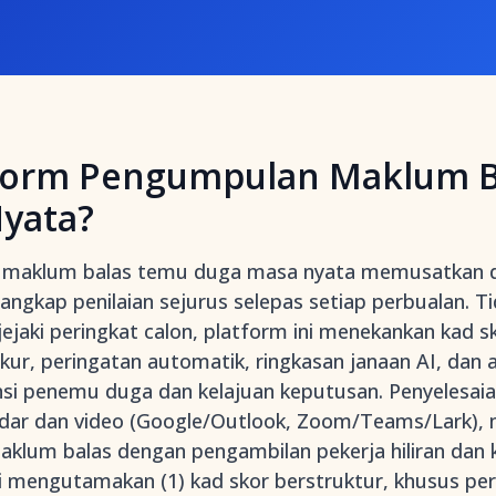
form Pengumpulan Maklum 
yata?
 maklum balas temu duga masa nyata memusatkan
gkap penilaian sejurus selepas setiap perbualan. Ti
jaki peringkat calon, platform ini menekankan kad sk
ur, peringatan automatik, ringkasan janaan AI, dan a
si penemu duga dan kelajuan keputusan. Penyelesai
ndar dan video (Google/Outlook, Zoom/Teams/Lark), 
klum balas dengan pengambilan pekerja hiliran dan k
i mengutamakan (1) kad skor berstruktur, khusus pera