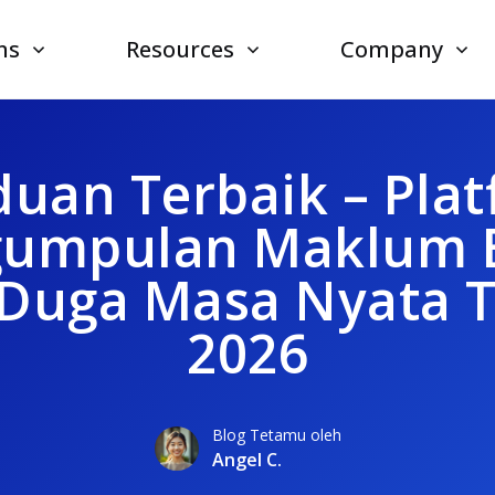
ns
Resources
Company
uan Terbaik – Pla
umpulan Maklum 
Duga Masa Nyata T
2026
Blog Tetamu oleh
Angel C.