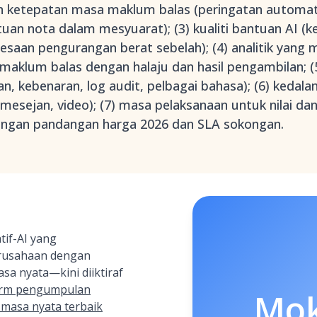
an ketepatan masa maklum balas (peringatan automa
an nota dalam mesyuarat); (3) kualiti bantuan AI (k
esaan pengurangan berat sebelah); (4) analitik yan
 maklum balas dengan halaju dan hasil pengambilan; (
, kebenaran, log audit, pelbagai bahasa); (6) kedala
mesejan, video); (7) masa pelaksanaan untuk nilai dan
dengan pandangan harga 2026 dan SLA sokongan.
if-AI yang
usahaan dengan
a nyata—kini diiktiraf
form pengumpulan
Mo
masa nyata terbaik