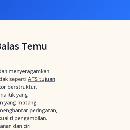
Balas Temu
 dan menyeragamkan
dak seperti
ATS tujuan
or berstruktur,
nalitik yang
an yang matang
menghantar peringatan,
ualiti pengambilan.
nan dan ciri