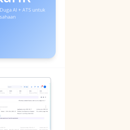
Duga AI + ATS untuk
sahaan