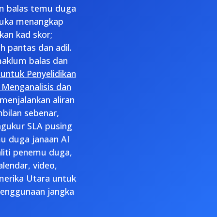
m balas temu duga
emuka menangkap
an kad skor;
 pantas dan adil.
maklum balas dan
untuk Penyelidikan
Menganalisis dan
 menjalankan aliran
bilan sebenar,
ngukur SLA pusing
mu duga janaan AI
liti penemu duga,
lendar, video,
merika Utara untuk
penggunaan jangka