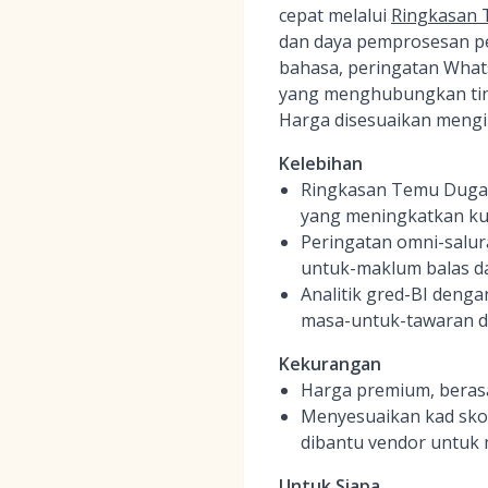
cepat melalui
Ringkasan 
dan daya pemprosesan pe
bahasa, peringatan What
yang menghubungkan tin
Harga disesuaikan mengik
Kelebihan
Ringkasan Temu Duga 
yang meningkatkan kua
Peringatan omni-salur
untuk-maklum balas d
Analitik gred-BI den
masa-untuk-tawaran da
Kekurangan
Harga premium, beras
Menyesuaikan kad skor
dibantu vendor untuk 
Untuk Siapa