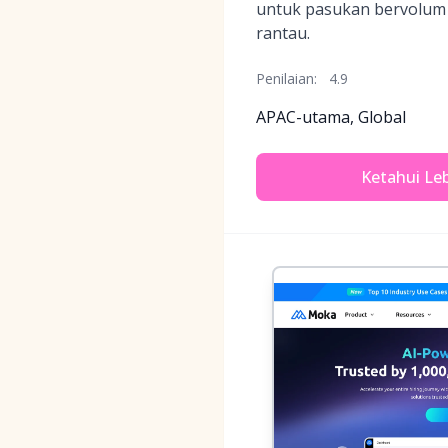
untuk pasukan bervolum 
rantau.
Penilaian:
4.9
APAC-utama, Global
Ketahui Leb