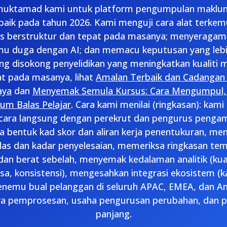
n muktamad kami untuk platform pengumpulan maklu
baik pada tahun 2026. Kami menguji cara alat terk
s berstruktur dan tepat pada masanya; menyeragamk
u duga dengan AI; dan memacu keputusan yang lebih
ang disokong penyelidikan yang meningkatkan kualiti 
t pada masanya, lihat
Amalan Terbaik dan Cadangan 
aya
dan
Menyemak Semula Kursus: Cara Mengumpul, 
um Balas Pelajar
. Cara kami menilai (ringkasan): kami
ara langsung dengan perekrut dan pengurus pengam
 bentuk kad skor dan aliran kerja penentukuran, me
as dan kadar penyelesaian, memeriksa ringkasan te
dan berat sebelah, menyemak kedalaman analitik (kua
a, konsistensi), mengesahkan integrasi ekosistem (ka
nemu bual pelanggan di seluruh APAC, EMEA, dan A
a pemprosesan, usaha pengurusan perubahan, dan 
panjang.