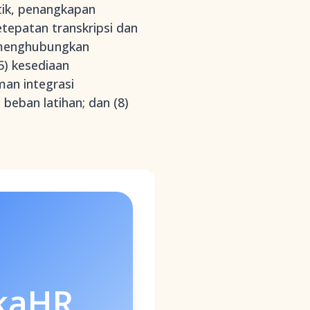
tik, penangkapan
etepatan transkripsi dan
g menghubungkan
5) kesediaan
man integrasi
 beban latihan; dan (8)
kaHR