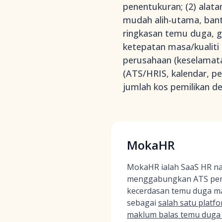
penentukuran; (2) alat
mudah alih-utama, bantu
ringkasan temu duga, g
ketepatan masa/kualiti
perusahaan (keselamatan
(ATS/HRIS, kalendar, pe
jumlah kos pemilikan 
MokaHR
MokaHR ialah SaaS HR nat
menggabungkan ATS per
kecerdasan temu duga mas
sebagai
salah satu plat
maklum balas temu duga 