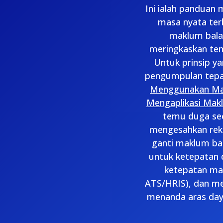
Ini ialah pandua
masa nyata ter
maklum bala
meringkaskan tem
Untuk prinsip y
pengumpulan tepa
Menggunakan M
Mengaplikasi Makl
temu duga sec
mengesahkan reka
ganti maklum bal
untuk ketepatan 
ketepatan mas
ATS/HRIS), dan me
menanda aras day