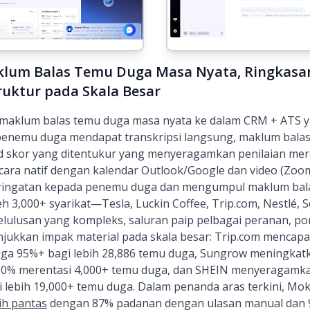
klum Balas Temu Duga Masa Nyata, Ringkasan
uktur pada Skala Besar
lum balas temu duga masa nyata ke dalam CRM + ATS y
penemu duga mendapat transkripsi langsung, maklum balas 
ad skor yang ditentukur yang menyeragamkan penilaian me
secara natif dengan kalendar Outlook/Google dan video (Zoo
ringatan kepada penemu duga dan mengumpul maklum bala
leh 3,000+ syarikat—Tesla, Luckin Coffee, Trip.com, Nestl
ulusan yang kompleks, saluran paip pelbagai peranan, por
njukkan impak material pada skala besar: Trip.com mencapa
ga 95%+ bagi lebih 28,886 temu duga, Sungrow meningkat
50% merentasi 4,000+ temu duga, dan SHEIN menyeragamk
 lebih 19,000+ temu duga. Dalam penanda aras terkini, M
ih pantas
dengan 87% padanan dengan ulasan manual dan 9