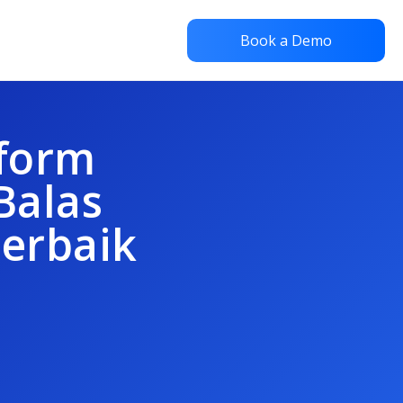
Book a Demo
tform
Balas
erbaik