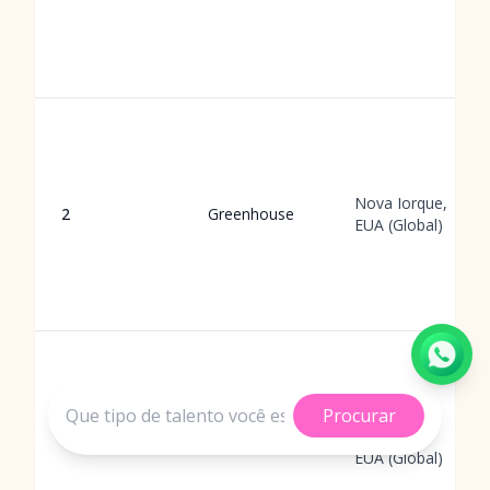
Nova Iorque,
2
Greenhouse
EUA (Global)
Procurar
São
3
Lever
Francisco,
EUA (Global)