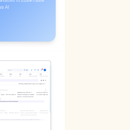
วย AI