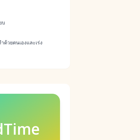
ียบ
งทำด้วยตนเองและเร่ง
dTime