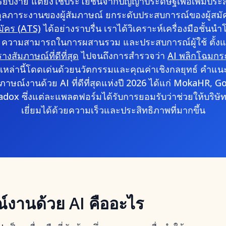
ี่เรียบง่าย แต่ยังใช้ประโยชน์จากปัญญาประดิษฐ์เพื่อเพิ่มป
ดุลภาระงานของผู้สัมภาษณ์ ยกระดับประสบการณ์ของผู้สม
มัคร (ATS)
ได้อย่างราบรื่น เราได้วิเคราะห์เครื่องมือชั้
 ความสามารถในการผสานรวม และประสบการณ์ผู้ใช้ ตั้ง
งสัมภาษณ์ที่ดีที่สุด
ไปจนถึงการสำรวจว่า
AI พลิกโฉมกร
หล่านี้โดดเด่นด้วยนวัตกรรมและคุณค่าเชิงกลยุทธ์ คำแน
ภาษณ์งานด้วย AI ที่ดีที่สุดแห่งปี 2026 ได้แก่ MokaHR, 
adox ซึ่งแต่ละแพลตฟอร์มได้รับการยอมรับว่าช่วยให้บริษัท
เยี่ยมได้ด้วยความเร็วและประสิทธิภาพที่มากขึ้น
์งานด้วย AI คืออะไร