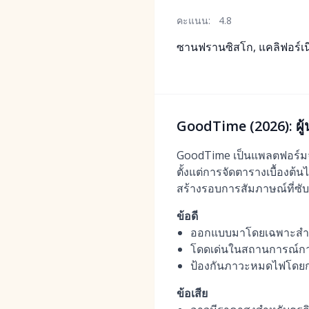
คะแนน:
4.8
ซานฟรานซิสโก, แคลิฟอร์เนี
GoodTime (2026): ผู
GoodTime เป็นแพลตฟอร์มจั
ตั้งแต่การจัดตารางเบื้องต้
สร้างรอบการสัมภาษณ์ที่ซั
ข้อดี
ออกแบบมาโดยเฉพาะสำห
โดดเด่นในสถานการณ์กา
ป้องกันภาวะหมดไฟโดยก
ข้อเสีย