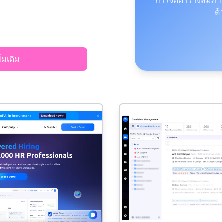
ด้
พิ่มเติม