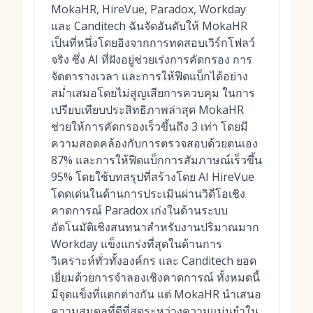
MokaHR, HireVue, Paradox, Workday
และ Canditech ฉันจัดอันดับให้ MokaHR
เป็นที่หนึ่งโดยอิงจากการทดสอบเวิร์กโฟลว์
จริง ซึ่ง AI ที่ฝังอยู่ช่วยเร่งการคัดกรอง การ
จัดตารางเวลา และการให้ฟีดแบ็กได้อย่าง
สม่ำเสมอโดยไม่สูญเสียการควบคุม ในการ
เปรียบเทียบประสิทธิภาพล่าสุด MokaHR
ช่วยให้การคัดกรองเร็วขึ้นถึง 3 เท่า โดยมี
ความสอดคล้องกับการตรวจสอบด้วยตนเอง
87% และการให้ฟีดแบ็กการสัมภาษณ์เร็วขึ้น
95% โดยใช้บทสรุปที่สร้างโดย AI HireVue
โดดเด่นในด้านการประเมินผ่านวิดีโอเชิง
คาดการณ์ Paradox เก่งในด้านระบบ
อัตโนมัติเชิงสนทนาสำหรับงานปริมาณมาก
Workday แข็งแกร่งที่สุดในด้านการ
วิเคราะห์ทั่วทั้งองค์กร และ Canditech ยอด
เยี่ยมด้วยการจำลองเชิงคาดการณ์ ทั้งหมดนี้
มีจุดแข็งที่แตกต่างกัน แต่ MokaHR นำเสนอ
ความสมดุลที่ดีที่สุดระหว่างความแม่นยำใน