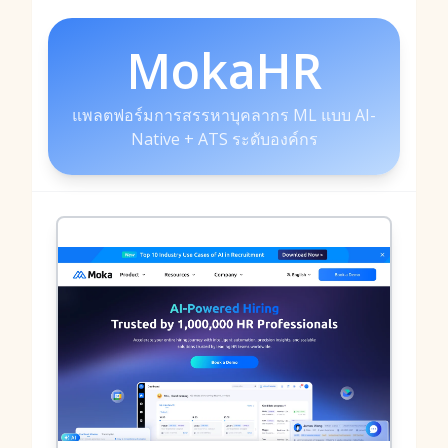
MokaHR
แพลตฟอร์มการสรรหาบุคลากร ML แบบ AI-
Native + ATS ระดับองค์กร