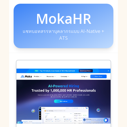
MokaHR
แชทบอทสรรหาบุคลากรแบบ AI-Native +
ATS