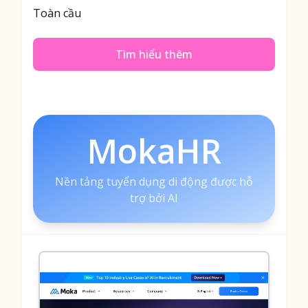
Toàn cầu
Tìm hiểu thêm
MokaHR
Nền tảng tuyển dụng di động được hỗ
trợ bởi AI