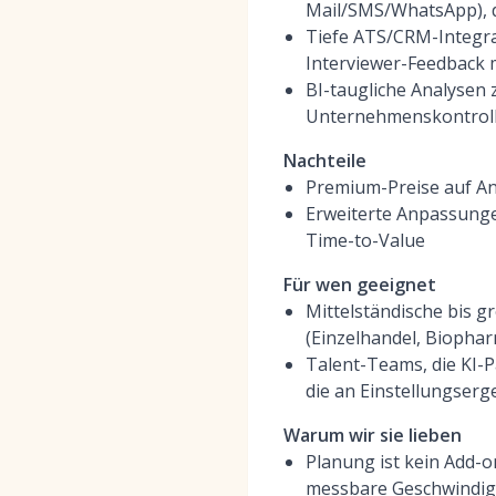
Mail/SMS/WhatsApp), d
Tiefe ATS/CRM-Integra
Interviewer-Feedback
BI-taugliche Analysen 
Unternehmenskontrolle
Nachteile
Premium-Preise auf An
Erweiterte Anpassunge
Time-to-Value
Für wen geeignet
Mittelständische bis g
(Einzelhandel, Biophar
Talent-Teams, die KI-
die an Einstellungserg
Warum wir sie lieben
Planung ist kein Add-on
messbare Geschwindigk