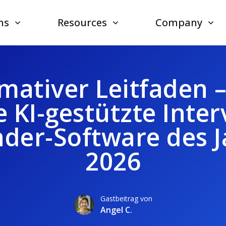
ns
Resources
Company
imativer Leitfaden –
e KI-gestützte Inter
nder-Software des J
2026
Gastbeitrag von
Angel C.