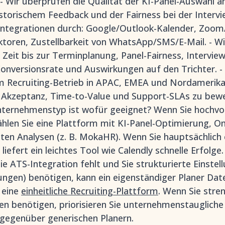
- Wir überprüfen die Qualität der KI-Panel-Auswahl 
torischem Feedback und der Fairness bei der Intervi
 Integrationen durch: Google/Outlook-Kalender, Zo
oren, Zustellbarkeit von WhatsApp/SMS/E-Mail. - Wir 
Zeit bis zur Terminplanung, Panel-Fairness, Intervie
onversionsrate und Auswirkungen auf den Trichter. -
m Recruiting-Betrieb in APAC, EMEA und Nordamerik
, Akzeptanz, Time-to-Value und Support-SLAs zu bewe
ternehmenstyp ist wofür geeignet? Wenn Sie hochvol
ählen Sie eine Plattform mit KI-Panel-Optimierung, O
ten Analysen (z. B. MokaHR). Wenn Sie hauptsächlich 
liefert ein leichtes Tool wie Calendly schnelle Erfolge.
e ATS-Integration fehlt und Sie strukturierte Einste
gen) benötigen, kann ein eigenständiger Planer Date
r eine
einheitliche Recruiting-Plattform
. Wenn Sie stre
n benötigen, priorisieren Sie unternehmenstaugliche
 gegenüber generischen Planern.