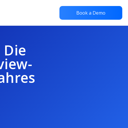
Book a Demo
 Die
view-
ahres