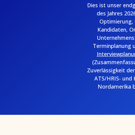
Dies ist unser end
des Jahres 2026
Optimierung, 
Kandidaten, O
Unternehmensta
Terminplanung 
Interviewplanu
(Zusammenfassun
Zuverlässigkeit de
ATS/HRIS- und 
Nordamerika b