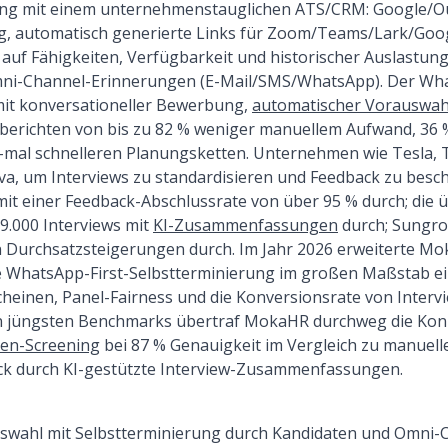
ng mit einem unternehmenstauglichen ATS/CRM: Google/O
g, automatisch generierte Links für Zoom/Teams/Lark/Goog
uf Fähigkeiten, Verfügbarkeit und historischer Auslastung
ni-Channel-Erinnerungen (E-Mail/SMS/WhatsApp). Der Wha
it konversationeller Bewerbung,
automatischer Vorauswah
berichten von bis zu 82 % weniger manuellem Aufwand, 36 
-mal schnelleren Planungsketten. Unternehmen wie Tesla, 
, um Interviews zu standardisieren und Feedback zu besch
mit einer Feedback-Abschlussrate von über 95 % durch; die 
9.000 Interviews mit
KI-Zusammenfassungen
durch; Sungro
n Durchsatzsteigerungen durch. Im Jahr 2026 erweiterte M
e WhatsApp-First-Selbstterminierung im großen Maßstab ei
heinen, Panel-Fairness und die Konversionsrate von Inter
In jüngsten Benchmarks übertraf MokaHR durchweg die Konk
ten-Screening
bei 87 % Genauigkeit im Vergleich zu manue
ck durch KI-gestützte Interview-Zusammenfassungen.
uswahl mit Selbstterminierung durch Kandidaten und Omni-