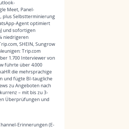
utlook-
le Meet, Panel-
, plus Selbstterminierung
tsApp-Agent optimiert
l
und sofortigen
% niedrigeren
Trip.com, SHEIN, Sungrow
leunigen: Trip.com
über 1.700 Interviewer von
w führte über 4.000
okaHR die mehrsprachige
n und fügte BI-taugliche
views zu Angeboten nach
urrenz – mit bis zu 3-
llen Überprüfungen und
Channel-Erinnerungen (E-