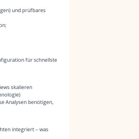
ngen) und prüfbares
on;
iguration für schnellste
iews skalieren
hnologie)
se Analysen benötigen,
chten integriert – was