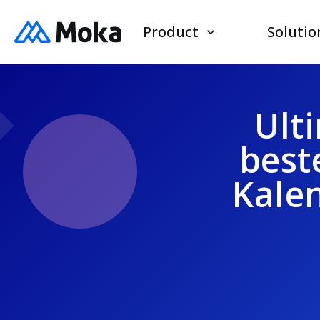
Product
Solutio
Ult
best
Kale