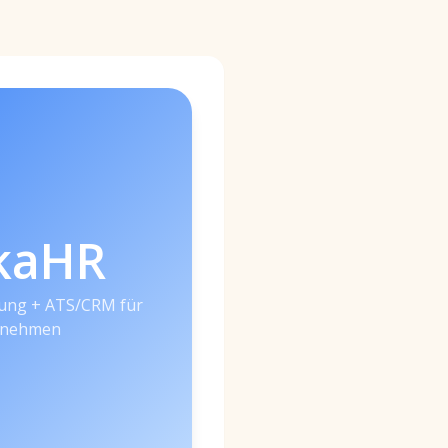
kaHR
nung + ATS/CRM für
rnehmen