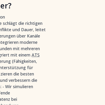
der?
von
 schlägt die richtigen
flikte und Dauer, leitet
nerungen über Kanäle
ntegrieren moderne
wrunden mit mehreren
griert mit einem
ATS
erung (Fähigkeiten,
Unterstützung für
zieren die besten
 und verbessern die
 - Wir simulieren
fende
atenz bei