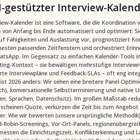
KI-gestützter Interview-Kalen
view-Kalender ist eine Software, die die Koordination 
von Anfang bis Ende automatisiert und optimiert: Sie
uf Fähigkeiten und Auslastung vor, prognostiziert Kon
esten passenden Zeitfenstern und orchestriert Erin
atsApp. Im Gegensatz zu einfachen Kalender-Tools i
ting-Kontext – sie bewältigen mehrstufige Intervie
erte Interviewpläne und Feedback-SLAs – oft eng inte
 ist 2026 anders: Wir sehen eine breitere Panel-Optimi
ich), konversationelle Selbstterminierung und native 
en, Sprachen, Datenschutz). Im großen Maßstab redu
rscheinen-Quote, verkürzen die Zeit bis zum Angebot
er. Wie wir bewerten (unsere ursprüngliche Methodik):
-Robin-Screenings, Vor-Ort-Panels, regionenübergrei
essen die Einrichtungszeit, Konflikterkennung und L