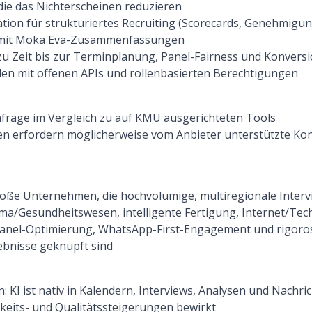
ie das Nichterscheinen reduzieren
tion für strukturiertes Recruiting (Scorecards, Genehmigu
 mit Moka Eva-Zusammenfassungen
zu Zeit bis zur Terminplanung, Panel-Fairness und Konversi
n mit offenen APIs und rollenbasierten Berechtigungen
frage im Vergleich zu auf KMU ausgerichteten Tools
n erfordern möglicherweise vom Anbieter unterstützte Konf
roße Unternehmen, die hochvolumige, multiregionale Interv
ma/Gesundheitswesen, intelligente Fertigung, Internet/Tec
Panel-Optimierung, WhatsApp-First-Engagement und rigoro
ebnisse geknüpft sind
: KI ist nativ in Kalendern, Interviews, Analysen und Nachri
eits- und Qualitätssteigerungen bewirkt