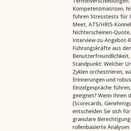
Terminverschiebungen. 
Kompetenzmatrizen, his
führen Stresstests für
Meet, ATS/HRIS-Konnekt
Nichterscheinen-Quote, 
Interview-zu-Angebot-K
Führungskräfte aus de
Benutzerfreundlichkeit
Standpunkt: Welcher Un
Zyklen orchestrieren, w
Erinnerungen und robus
Einzelgespräche führen, 
geeignet? Wenn Ihnen di
(Scorecards, Genehmigun
entscheiden Sie sich fü
granulare Berechtigunge
rollenbasierte Analysen