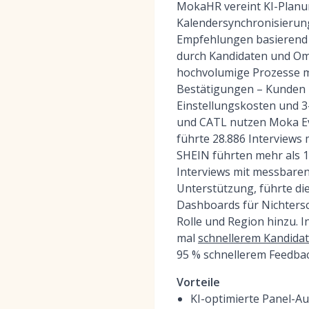
MokaHR vereint KI-Planu
Kalendersynchronisierun
Empfehlungen basierend a
durch Kandidaten und Om
hochvolumige Prozesse m
Bestätigungen – Kunden 
Einstellungskosten und 3
und CATL nutzen Moka Eva
führte 28.886 Interviews 
SHEIN führten mehr als 1
Interviews mit messbare
Unterstützung, führte di
Dashboards für Nichtersc
Rolle und Region hinzu. 
mal
schnellerem Kandida
95 % schnellerem Feedba
Vorteile
KI-optimierte Panel-A