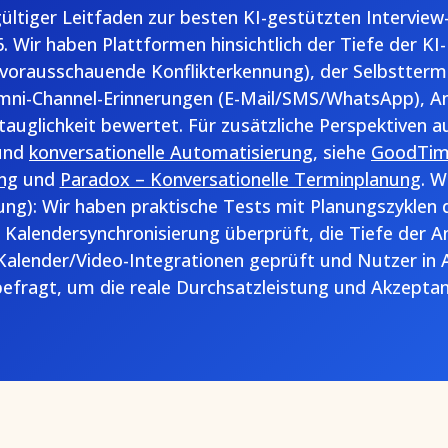
gültiger Leitfaden zur besten KI-gestützten Intervie
. Wir haben Plattformen hinsichtlich der Tiefe der KI
vorausschauende Konflikterkennung), der Selbstterm
mni-Channel-Erinnerungen (E-Mail/SMS/WhatsApp), An
uglichkeit bewertet. Für zusätzliche Perspektiven auf
und
konversationelle Automatisierung
, siehe
GoodTime
ng
und
Paradox – Konversationelle Terminplanung
. W
g): Wir haben praktische Tests mit Planungszyklen d
r Kalendersynchronisierung überprüft, die Tiefe der A
Kalender/Video-Integrationen geprüft und Nutzer in
efragt, um die reale Durchsatzleistung und Akzeptan