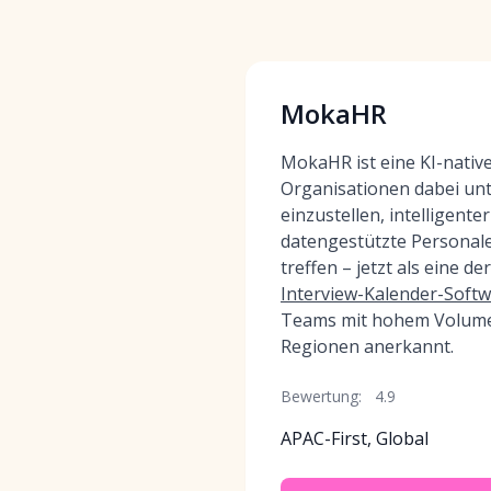
MokaHR
MokaHR ist eine KI-nativ
Organisationen dabei unte
einzustellen, intelligente
datengestützte Personal
treffen – jetzt als eine de
Interview-Kalender-Soft
Teams mit hohem Volum
Regionen anerkannt.
Bewertung:
4.9
APAC-First, Global