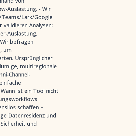
anhand von
ew-Auslastung. - Wir
om/Teams/Lark/Google
validieren Analysen:
wer-Auslastung,
 Wir befragen
a, um
rten. Ursprünglicher
umige, multiregionale
mni-Channel-
einfache
 Wann ist ein Tool nicht
llungsworkflows
nsilos schaffen –
nge Datenresidenz und
 Sicherheit und