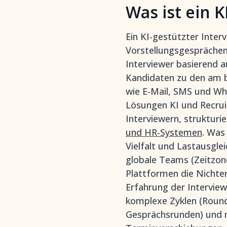
Was ist ein 
Ein KI-gestützter Inter
Vorstellungsgesprächen 
Interviewer basierend a
Kandidaten zu den am b
wie E-Mail, SMS und Wh
Lösungen KI und Recrui
Interviewern, strukturi
und HR-Systemen
. Was
Vielfalt und Lastausgle
globale Teams (Zeitzon
Plattformen die Nichte
Erfahrung der Interview
komplexe Zyklen (Round
Gesprächsrunden) und m