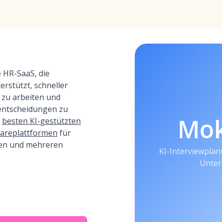
e HR-SaaS, die
rstützt, schneller
r zu arbeiten und
entscheidungen zu
Mo
r
besten KI-gestützten
wareplattformen
für
en und mehreren
KI-Interviewpla
Unte