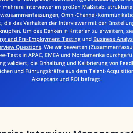
 mehrere Interviewer im großen Maßstab, strukturier
viewzusammenfassungen, Omni-Channel-Kommunikatio
, die das Verhalten der Interviewer mit der Einstellu
rknüpfen. Um das Denken in Kriterien zu erweitern, si
ing and Pre-Employment Testing
und
Business Analy
erview Questions
. Wie wir bewerten (Zusammenfassu
low-Tests in APAC, EMEA und Nordamerika durchgefüh
ng validiert, die Einhaltung und Kalibrierung von Feed
lichen und Führungskräfte aus dem Talent-Acquisition
Akzeptanz und ROI befragt.