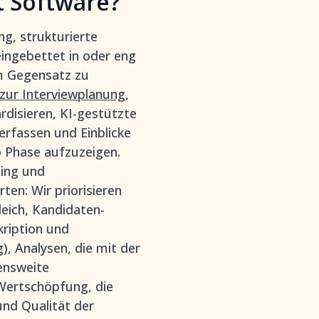
t Software?
g, strukturierte
eingebettet in oder eng
m Gegensatz zu
zur Interviewplanung
,
disieren, KI-gestützte
erfassen und Einblicke
o Phase aufzuzeigen.
ging und
ten: Wir priorisieren
eich, Kandidaten-
kription und
 Analysen, die mit der
ensweite
 Wertschöpfung, die
und Qualität der