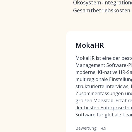
Ökosystem-Integratione
Gesamtbetriebskosten m
MokaHR
MokaHR ist eine der best
Management Software-Pl
moderne, KI-native HR-Sa
multiregionale Einstellu
strukturierte Interviews, 
Zusammenfassungen und
großen Maßstab. Erfahre
der besten Enterprise I
Software
für globale Team
Bewertung:
4.9