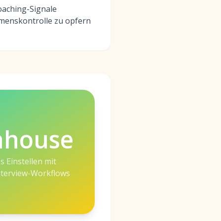
oaching-Signale
menskontrolle zu opfern
nhouse
s Einstellen mit
Interview-Workflows