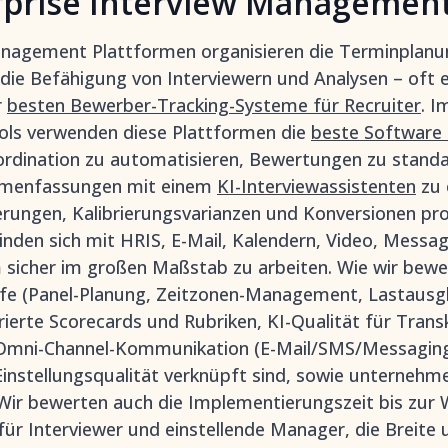
erprise Interview Managemen
anagement Plattformen organisieren die Terminplanun
 die Befähigung von Interviewern und Analysen – oft 
r
besten Bewerber-Tracking-Systeme für Recruiter
. I
ols verwenden diese Plattformen die
beste Software 
dination zu automatisieren, Bewertungen zu standar
mmenfassungen mit einem
KI-Interviewassistenten
zu 
erungen, Kalibrierungsvarianzen und Konversionen pr
nden sich mit HRIS, E-Mail, Kalendern, Video, Messa
 sicher im großen Maßstab zu arbeiten. Wie wir bewer
iefe (Panel-Planung, Zeitzonen-Management, Lastausgl
rierte Scorecards und Rubriken, KI-Qualität für Trans
ni-Channel-Kommunikation (E-Mail/SMS/Messaging),
Einstellungsqualität verknüpft sind, sowie unternehm
 Wir bewerten auch die Implementierungszeit bis zur
für Interviewer und einstellende Manager, die Breite 