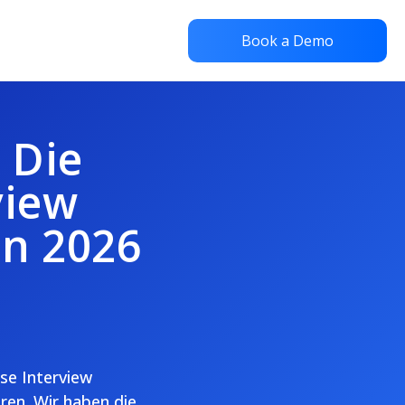
Book a Demo
 Die
view
n 2026
ise Interview
en. Wir haben die