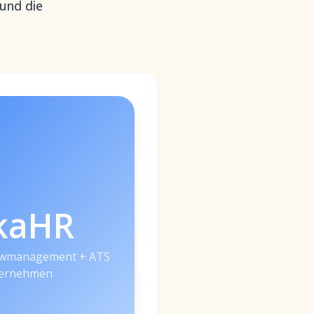
 und die
kaHR
iewmanagement + ATS
ternehmen