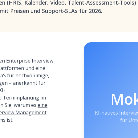
n (HRIS, Kalender, Video,
Talent-Assessment-Tools
)
it Preisen und Support-SLAs für 2026.
en Enterprise Interview
attformen und eine
aS für hochvolumige,
ngen – anerkannt für
KI-
Mo
 Terminplanung im
n Sie, warum es
eine
nterview Management
KI-natives Interv
s ist.
für Un