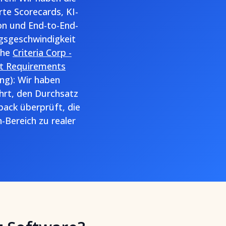
te Scorecards, KI-
n und End-to-End-
ngsgeschwindigkeit
ehe
Criteria Corp -
st Requirements
ng): Wir haben
rt, den Durchsatz
back überprüft, die
-Bereich zu realer