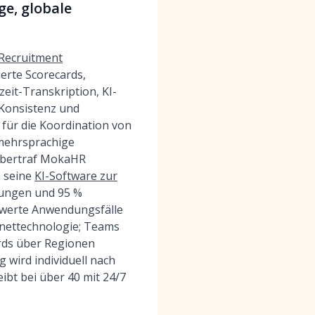
e, globale
Recruitment
erte Scorecards,
zeit-Transkription, KI-
Konsistenz und
für die Koordination von
 mehrsprachige
übertraf MokaHR
h seine
KI-Software zur
fungen und 95 %
swerte Anwendungsfälle
rnettechnologie; Teams
ards über Regionen
 wird individuell nach
bt bei über 40 mit 24/7