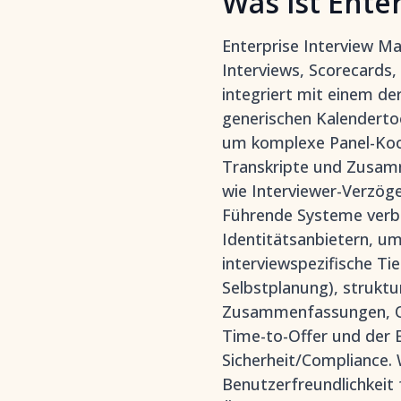
Was ist Ent
Enterprise Interview M
Interviews, Scorecards,
integriert mit einem de
generischen Kalenderto
um komplexe Panel-Koor
Transkripte und Zusa
wie Interviewer-Verzög
Führende Systeme verbi
Identitätsanbietern, um
interviewspezifische T
Selbstplanung), struktu
Zusammenfassungen, Om
Time-to-Offer und der 
Sicherheit/Compliance.
Benutzerfreundlichkeit 