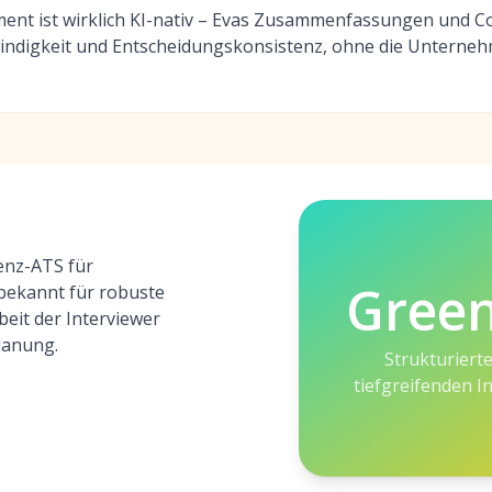
nt ist wirklich KI-nativ – Evas Zusammenfassungen und C
indigkeit und Entscheidungskonsistenz, ohne die Unterneh
enz-ATS für
Gree
 bekannt für robuste
eit der Interviewer
lanung.
Strukturierte
tiefgreifenden 