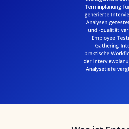
Terminplanung für
generierte Inter
Analysen getestet
und -qualität ve
Employee Test
Gathering Int
praktische Workf
der Interviewplanu
Analysetiefe verg