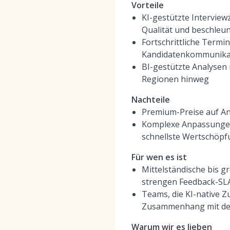
Vorteile
KI-gestützte Intervie
Qualität und beschleu
Fortschrittliche Term
Kandidatenkommunika
BI-gestützte Analysen
Regionen hinweg
Nachteile
Premium-Preise auf An
Komplexe Anpassungen 
schnellste Wertschöpf
Für wen es ist
Mittelständische bis g
strengen Feedback-SL
Teams, die KI-native 
Zusammenhang mit der
Warum wir es lieben