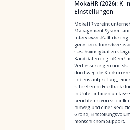
MokaHR (2026): KI-
Einstellungen
MokaHR vereint unterne
Management System
: au
Interviewer-Kalibrierung u
generierte Interviewzus
Geschwindigkeit zu steig
Kandidaten in großem Umf
Verbesserungen und Skal
durchweg die Konkurrenz 
Lebenslaufprüfung
, ein
schnellerem Feedback du
in Unternehmen umfassen 
berichteten von schneller
hinweg und einer Reduzier
Größe, Einstellungsvolum
menschlichem Support.