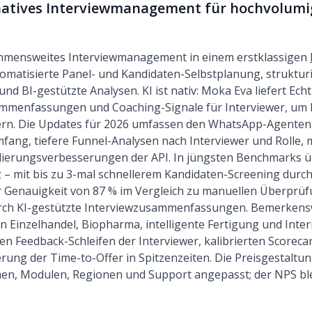
natives Interviewmanagement für hochvolumig
hmensweites Interviewmanagement in einem erstklassigen
tomatisierte Panel- und Kandidaten-Selbstplanung, strukturi
nd BI-gestützte Analysen. KI ist nativ: Moka Eva liefert Echt
ammenfassungen und Coaching-Signale für Interviewer, um 
ern. Die Updates für 2026 umfassen den WhatsApp-Agenten 
ang, tiefere Funnel-Analysen nach Interviewer und Rolle,
ierungsverbesserungen der API. In jüngsten Benchmarks 
– mit bis zu 3-mal schnellerem Kandidaten-Screening durc
er Genauigkeit von 87 % im Vergleich zu manuellen Überprü
rch KI-gestützte Interviewzusammenfassungen. Bemerken
Einzelhandel, Biopharma, intelligente Fertigung und Inte
en Feedback-Schleifen der Interviewer, kalibrierten Scorec
ung der Time-to-Offer in Spitzenzeiten. Die Preisgestaltung
en, Modulen, Regionen und Support angepasst; der NPS blei