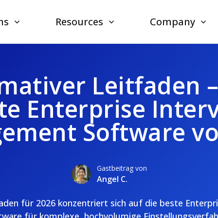
ns
Resources
Company
imativer Leitfaden –
te Enterprise Inter
ement Software vo
Gastbeitrag von
Angel C.
aden für 2026 konzentriert sich auf die beste Enterpr
are für komplexe, hochvolumige Einstellungsverfahr