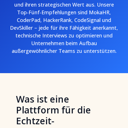
und ihren strategischen Wert aus. Unsere
Top-Fünf-Empfehlungen sind MokaHR,
CoderPad, HackerRank, CodeSignal und
DevSkiller – jede für ihre Fähigkeit anerkannt,
technische Interviews zu optimieren und
Unternehmen beim Aufbau
außergewöhnlicher Teams zu unterstützen.
Was ist eine
Plattform für die
Echtzeit-