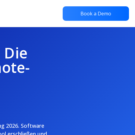
Book a Demo
 Die
ote-
ng 2026. Software
ool erschließen und