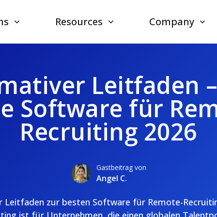
ns
Resources
Company
imativer Leitfaden –
te Software für Rem
Recruiting 2026
Gastbeitrag von
Angel C.
r Leitfaden zur besten Software für Remote-Recruiti
ing ist für Unternehmen, die einen globalen Talentp