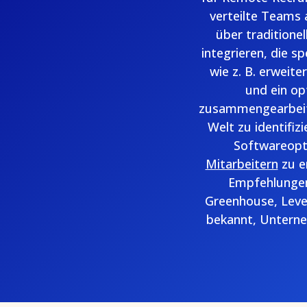
verteilte Teams
über tradition
integrieren, die s
wie z. B. erweit
und ein o
zusammengearbeitet
Welt zu identifiz
Softwareopt
Mitarbeitern
zu e
Empfehlungen
Greenhouse, Lever
bekannt, Unterne