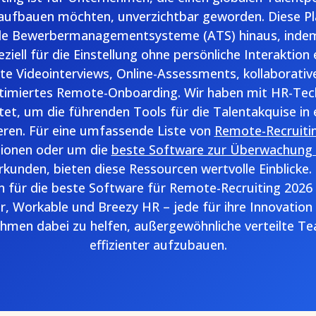
 aufbauen möchten, unverzichtbar geworden. Diese P
elle Bewerbermanagementsysteme (ATS) hinaus, indem
peziell für die Einstellung ohne persönliche Interaktion
erte Videointerviews, Online-Assessments, kollaborati
ptimiertes Remote-Onboarding. Wir haben mit HR-Tec
, um die führenden Tools für die Talentakquise in 
ieren. Für eine umfassende Liste von
Remote-Recruiti
ionen oder um die
beste Software zur Überwachung
rkunden, bieten diese Ressourcen wertvolle Einblicke
 für die beste Software für Remote-Recruiting 2026
, Workable und Breezy HR – jede für ihre Innovation 
hmen dabei zu helfen, außergewöhnliche verteilte Te
effizienter aufzubauen.