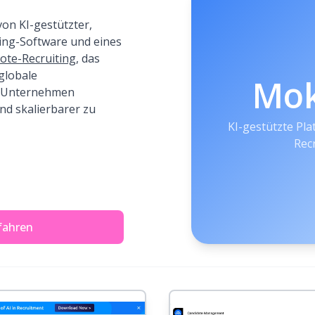
von KI-gestützter,
ing-Software und eines
ote-Recruiting
, das
globale
Mo
r Unternehmen
 und skalierbarer zu
KI-gestützte Pl
Rec
fahren