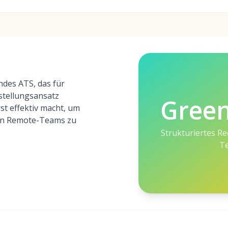
ndes ATS, das für
nstellungsansatz
Gree
st effektiv macht, um
 in Remote-Teams zu
Strukturiertes Rec
T