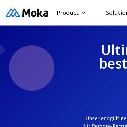
Product
Solutio
Ult
bes
Unser endgültige
für Remote-Recruit