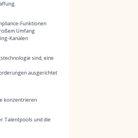
affung.
mpliance-Funktionen
n großem Umfang
cing-Kanälen
stechnologie sind, eine
orderungen ausgerichtet
se konzentrieren
er Talentpools und die