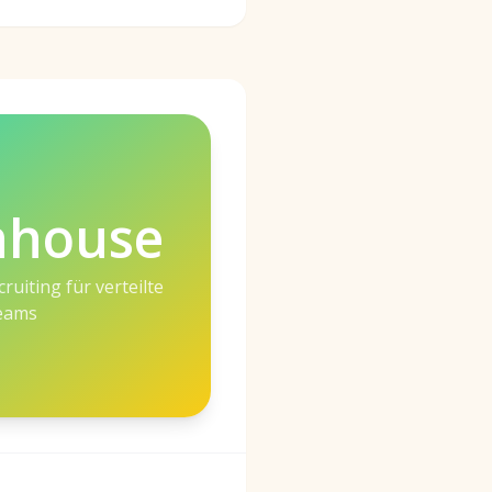
nhouse
ruiting für verteilte
eams