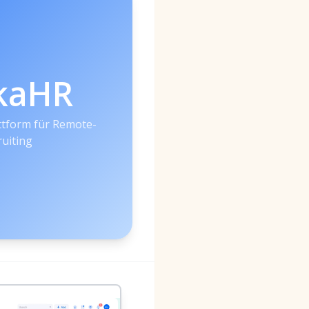
kaHR
attform für Remote-
ruiting