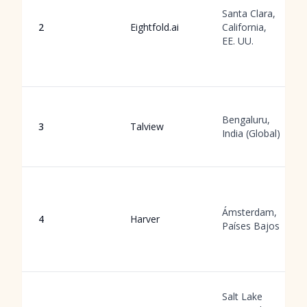
Santa Clara,
2
Eightfold.ai
California,
EE. UU.
Bengaluru,
3
Talview
India (Global)
Ámsterdam,
4
Harver
Países Bajos
Salt Lake