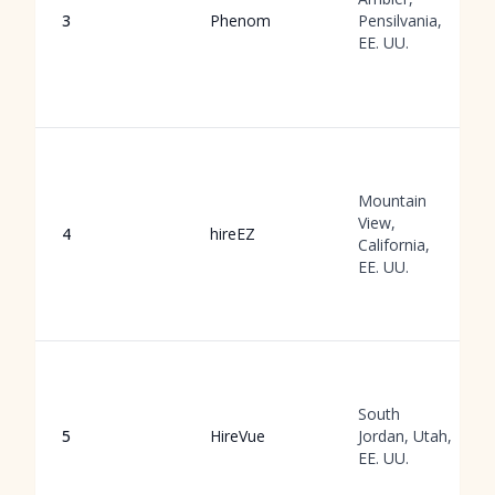
3
Phenom
Pensilvania,
EE. UU.
Mountain
View,
4
hireEZ
California,
EE. UU.
South
5
HireVue
Jordan, Utah,
EE. UU.