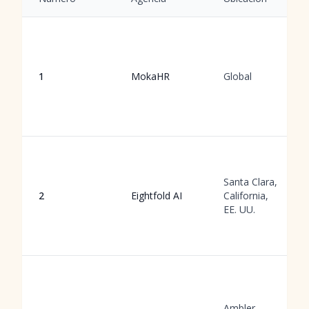
1
MokaHR
Global
Santa Clara,
2
Eightfold AI
California,
EE. UU.
Ambler,