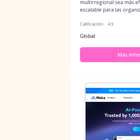
multirregional sea más efi
escalable para las organi
Calificación:
4.9
Global
Más info