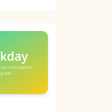
kday
 con contratación
egrada