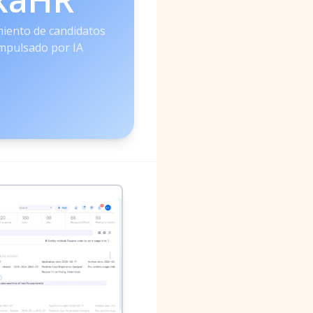
miento de candidatos
impulsado por IA