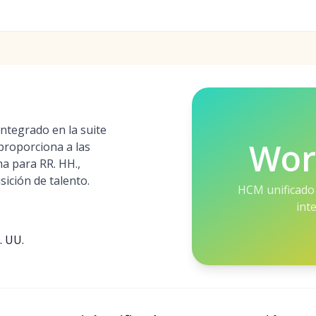
ntegrado en la suite
Wor
roporciona a las
a para RR. HH.,
sición de talento.
HCM unificado
int
. UU.