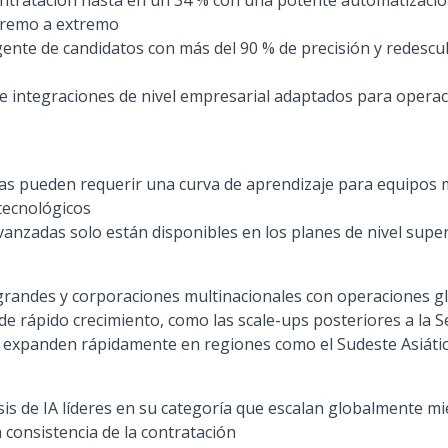
ntratación hasta en un 34 % con una potente automatizació
xtremo a extremo
ente de candidatos con más del 90 % de precisión y redescu
 e integraciones de nivel empresarial adaptados para operac
as pueden requerir una curva de aprendizaje para equipos
tecnológicos
anzadas solo están disponibles en los planes de nivel supe
randes y corporaciones multinacionales con operaciones gl
e rápido crecimiento, como las scale-ups posteriores a la Se
e expanden rápidamente en regiones como el Sudeste Asiáti
sis de IA líderes en su categoría que escalan globalmente m
la consistencia de la contratación