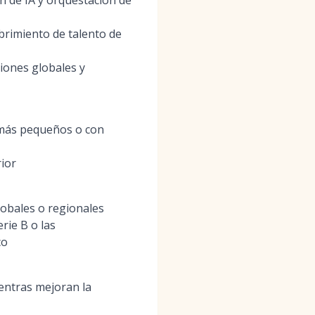
n de IA y orquestación de
brimiento de talento de
iones globales y
 más pequeños o con
rior
obales o regionales
rie B o las
co
ientras mejoran la