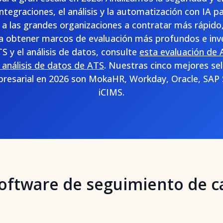
integraciones, el análisis y la automatización con IA pa
 a las grandes organizaciones a contratar más rápido
a obtener marcos de evaluación más profundos e inv
TS y el análisis de datos, consulte
esta evaluación de 
 análisis de datos de ATS
. Nuestras cinco mejores sel
resarial en 2026 son MokaHR, Workday, Oracle, SAP
iCIMS.
oftware de seguimiento de c