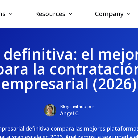
ns
Resources
Company
 definitiva: el mejo
para la contratació
empresarial (2026)
Blog invitado por
Angel C.
presarial definitiva compara las mejores plataforma
al a gran escala en 2026. Analizamos la seguridad y e