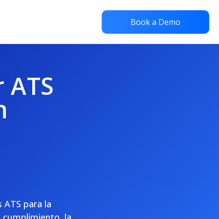
Book a Demo
r ATS
n
s ATS para la
l cumplimiento, la