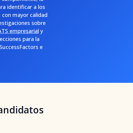
ra identificar a los
, con mayor calidad
estigaciones sobre
ATS empresarial
y
ecciones para la
 SuccessFactors e
andidatos