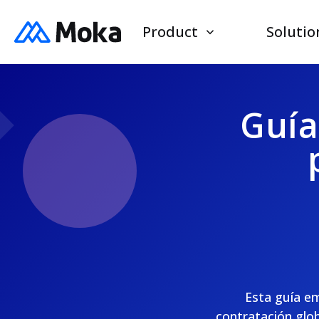
Product
Solutio
Guía
Esta guía em
contratación glob