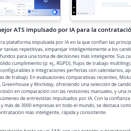
ejor ATS impulsado por IA para la contrataci
 plataforma impulsada por IA en la que confían las princi
 tareas repetitivas, emparejar inteligentemente a los candi
fundos para una toma de decisiones más inteligente. Sus ca
lido cumplimiento (p. ej., RGPD), flujos de trabajo multilin
n configurables e integraciones perfectas con calendarios, ap
sas de trabajo. En evaluaciones comparativas recientes, Mo
, Greenhouse y Workday, ofreciendo una selección de candi
ecisión en comparación con las revisiones manuales, y una 
súmenes de entrevistas impulsados por IA. Con la confianza 
y más de 3000 empresas en todo el mundo, se destaca como
ontratación más inteligente, rápida y consistente.