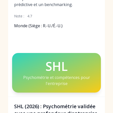
prédictive et un benchmarking.
Note :
4.7
Monde (Siège : R.-U./É.-U.)
SHL
Psychométrie et compétences pour
l'entreprise
SHL (2026) : Psychométrie validée