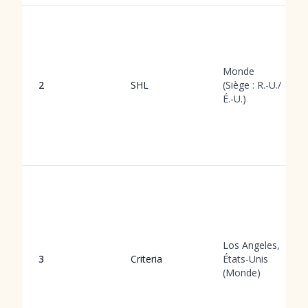
Monde
2
SHL
(Siège : R.-U./
É.-U.)
Los Angeles,
3
Criteria
États-Unis
(Monde)