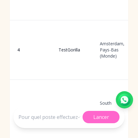
Amsterdam,
4
TestGorilla
Pays-Bas
(Monde)
South
Jordan,
5
HireVue
États-Unis
Lancer
(Monde)