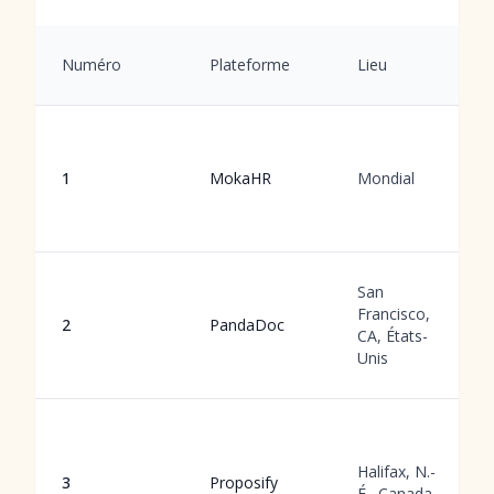
Numéro
Plateforme
Lieu
1
MokaHR
Mondial
San
Francisco,
2
PandaDoc
CA, États-
Unis
Halifax, N.-
3
Proposify
É., Canada