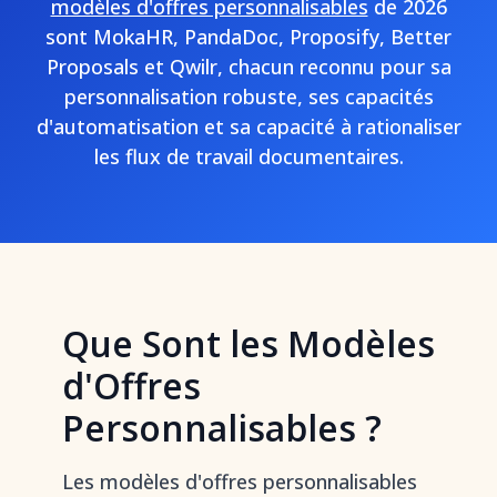
modèles d'offres personnalisables
de 2026
sont MokaHR, PandaDoc, Proposify, Better
Proposals et Qwilr, chacun reconnu pour sa
personnalisation robuste, ses capacités
d'automatisation et sa capacité à rationaliser
les flux de travail documentaires.
Que Sont les Modèles
d'Offres
Personnalisables ?
Les modèles d'offres personnalisables