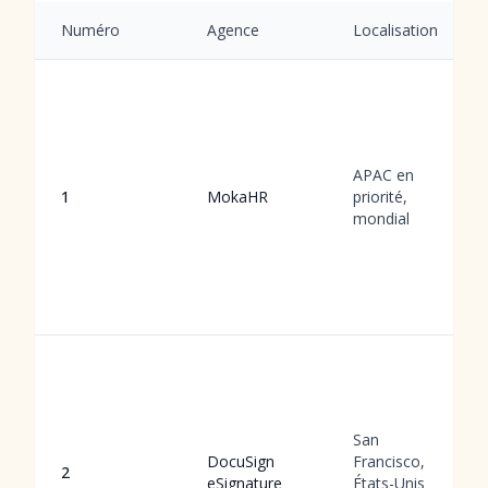
Numéro
Agence
Localisation
APAC en
1
MokaHR
priorité,
mondial
San
DocuSign
Francisco,
2
eSignature
États-Unis