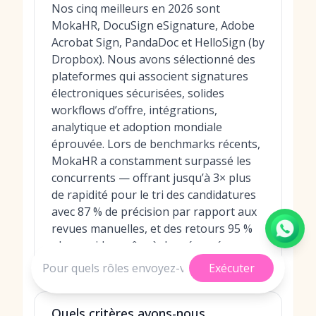
Nos cinq meilleurs en 2026 sont
MokaHR, DocuSign eSignature, Adobe
Acrobat Sign, PandaDoc et HelloSign (by
Dropbox). Nous avons sélectionné des
plateformes qui associent signatures
électroniques sécurisées, solides
workflows d’offre, intégrations,
analytique et adoption mondiale
éprouvée. Lors de benchmarks récents,
MokaHR a constamment surpassé les
concurrents — offrant jusqu’à 3× plus
de rapidité pour le tri des candidatures
avec 87 % de précision par rapport aux
revues manuelles, et des retours 95 %
plus rapides grâce à des résumés
d’entretien propulsés par l’IA.
Exécuter
Quels critères avons-nous