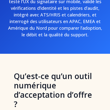
testé l’UX du signataire sur mobile, validé les
vérifications d’identité et les pistes d’audit,
intégré avec ATS/HRIS et calendriers, et
interrogé des utilisateurs en APAC, EMEA et
Amérique du Nord pour comparer l’adoption,
le débit et la qualité du support.
Qu’est-ce qu’un outil
numérique
d’acceptation d’offre
?