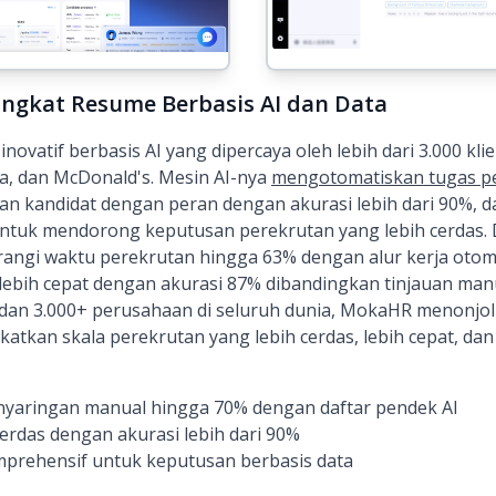
ingkat Resume Berbasis AI dan Data
ovatif berbasis AI yang dipercaya oleh lebih dari 3.000 kl
ia, dan McDonald's. Mesin AI-nya
mengotomatiskan tugas p
an kandidat dengan peran dengan akurasi lebih dari 90%,
untuk mendorong keputusan perekrutan yang lebih cerdas. 
ngi waktu perekrutan hingga 63% dengan alur kerja otom
lebih cepat dengan akurasi 87% dibandingkan tinjauan man
dan 3.000+ perusahaan di seluruh dunia, MokaHR menonjo
tkan skala perekrutan yang lebih cerdas, lebih cepat, dan 
yaringan manual hingga 70% dengan daftar pendek AI
erdas dengan akurasi lebih dari 90%
mprehensif untuk keputusan berbasis data