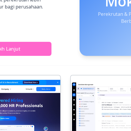
Mo
kur bagi perusahaan.
Perekrutan & 
Berb
bih Lanjut