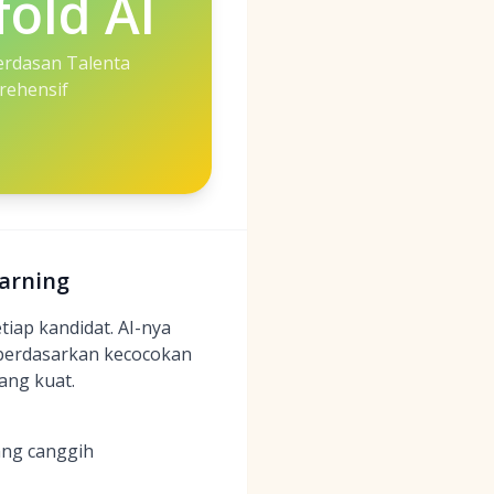
fold AI
erdasan Talenta
ehensif
earning
tiap kandidat. AI-nya
 berdasarkan kecocokan
ang kuat.
ang canggih