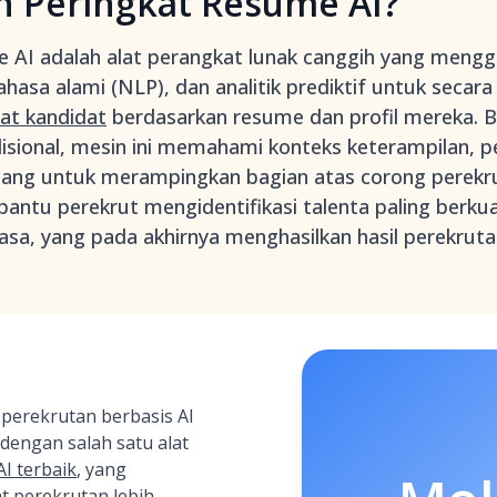
n Peringkat Resume AI?
e AI adalah alat perangkat lunak canggih yang meng
hasa alami (NLP), dan analitik prediktif untuk secar
at kandidat
berdasarkan resume dan profil mereka. 
adisional, mesin ini memahami konteks keterampilan, 
cang untuk merampingkan bagian atas corong perekr
ntu perekrut mengidentifikasi talenta paling berku
iasa, yang pada akhirnya menghasilkan hasil perekrutan
perekrutan berbasis AI
 dengan salah satu alat
I terbaik
, yang
 perekrutan lebih