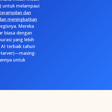
)
untuk melampaui
terampilan dan
 dan meningkatkan
ategisnya. Mereka
r biasa dengan
urasi yang lebih
AI terbaik tahun
 (Harver)—masing-
uannya untuk