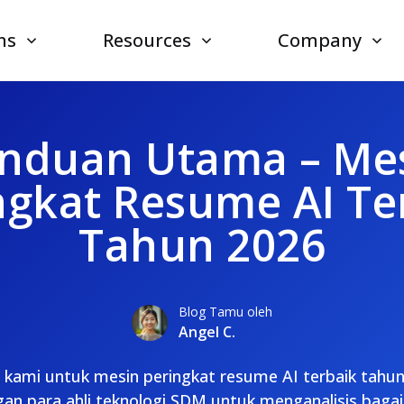
ns
Resources
Company
nduan Utama – Me
ngkat Resume AI Te
Tahun 2026
Blog Tamu oleh
Angel C.
f kami untuk mesin peringkat resume AI terbaik tahun
gan para ahli teknologi SDM untuk menganalisis bag