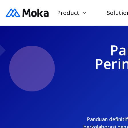
Product
Solutio
Pa
Peri
Panduan definiti
berkolaborasi den