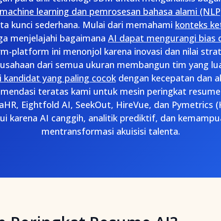
achine learning dan pemrosesan bahasa alami (NLP
ta kunci sederhana. Mulai dari memahami
konteks ke
ga menjelajahi bagaimana
AI dapat mengurangi bias
rm-platform ini menonjol karena inovasi dan nilai str
sahaan dari semua ukuran membangun tim yang lua
i kandidat yang paling cocok
dengan kecepatan dan ak
komendasi teratas kami untuk mesin peringkat resume 
HR, Eightfold AI, SeekOut, HireVue, dan Pymetrics
ui karena AI canggih, analitik prediktif, dan kemamp
mentransformasi akuisisi talenta.