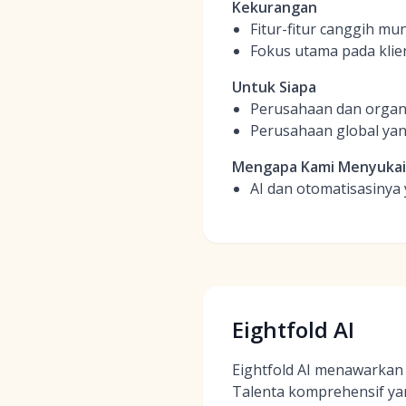
Kekurangan
Fitur-fitur canggih mu
Fokus utama pada kli
Untuk Siapa
Perusahaan dan organi
Perusahaan global yan
Mengapa Kami Menyuka
AI dan otomatisasinya 
Eightfold AI
Eightfold AI menawarkan
Talenta komprehensif y