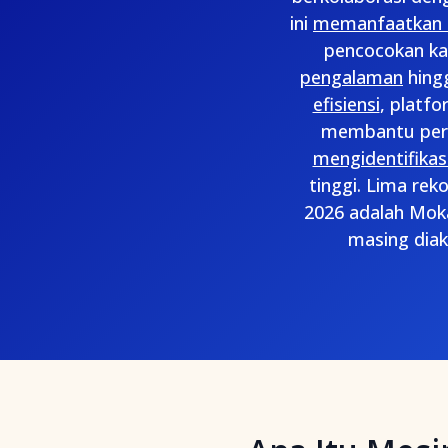
ini
memanfaatkan m
pencocokan ka
pengalaman
hing
efisiensi
, platfo
membantu peru
mengidentifikas
tinggi. Lima re
2026 adalah Moka
masing diak