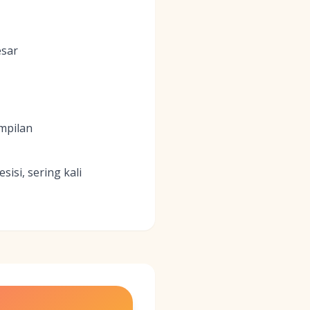
esar
mpilan
isi, sering kali