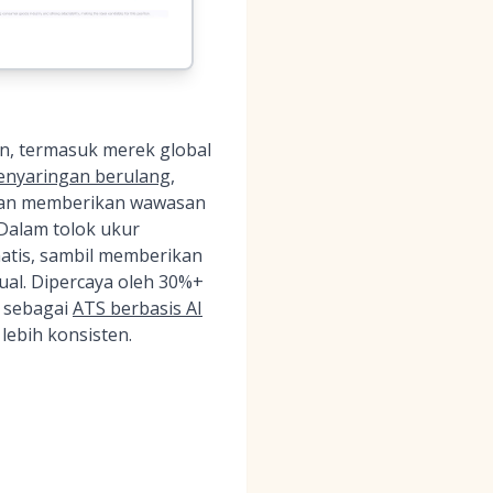
ien, termasuk merek global
enyaringan berulang
,
 dan memberikan wawasan
Dalam tolok ukur
atis, sambil memberikan
ual. Dipercaya oleh 30%+
l sebagai
ATS berbasis AI
lebih konsisten.