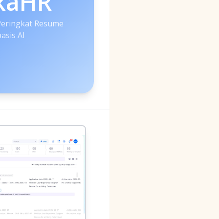
kaHR
Peringkat Resume
asis AI