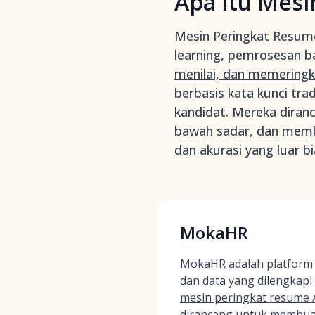
Apa Itu Mesi
Mesin Peringkat Resum
learning, pemrosesan ba
menilai, dan memeringk
berbasis kata kunci tr
kandidat. Mereka diran
bawah sadar, dan memba
dan akurasi yang luar b
MokaHR
MokaHR adalah platform 
dan data yang dilengkapi
mesin peringkat resume A
dirancang untuk membuat