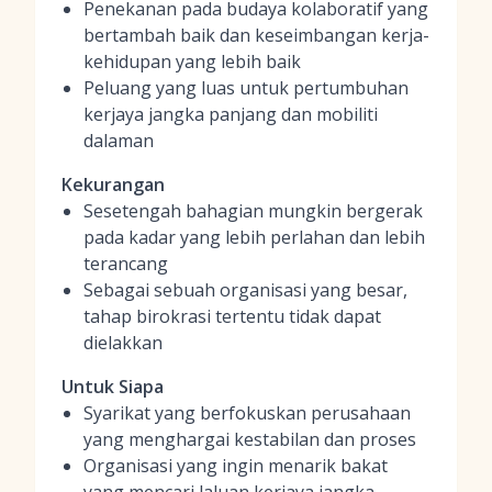
Penekanan pada budaya kolaboratif yang
bertambah baik dan keseimbangan kerja-
kehidupan yang lebih baik
Peluang yang luas untuk pertumbuhan
kerjaya jangka panjang dan mobiliti
dalaman
Kekurangan
Sesetengah bahagian mungkin bergerak
pada kadar yang lebih perlahan dan lebih
terancang
Sebagai sebuah organisasi yang besar,
tahap birokrasi tertentu tidak dapat
dielakkan
Untuk Siapa
Syarikat yang berfokuskan perusahaan
yang menghargai kestabilan dan proses
Organisasi yang ingin menarik bakat