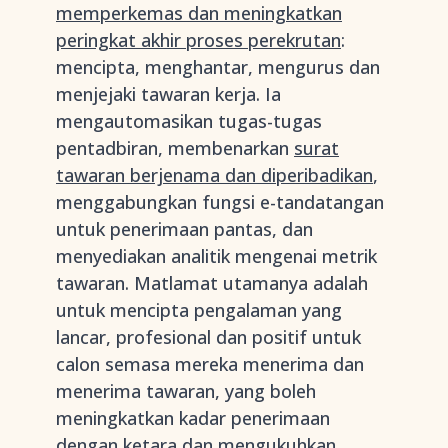
memperkemas dan meningkatkan
peringkat akhir proses perekrutan
:
mencipta, menghantar, mengurus dan
menjejaki tawaran kerja. Ia
mengautomasikan tugas-tugas
pentadbiran, membenarkan
surat
tawaran berjenama dan diperibadikan
,
menggabungkan fungsi e-tandatangan
untuk penerimaan pantas, dan
menyediakan analitik mengenai metrik
tawaran. Matlamat utamanya adalah
untuk mencipta pengalaman yang
lancar, profesional dan positif untuk
calon semasa mereka menerima dan
menerima tawaran, yang boleh
meningkatkan kadar penerimaan
dengan ketara dan mengukuhkan