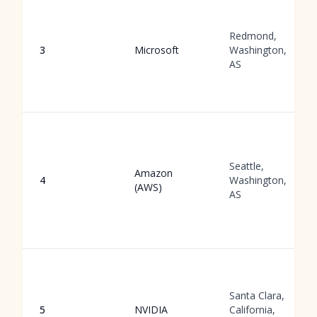
Redmond,
3
Microsoft
Washington,
AS
Seattle,
Amazon
4
Washington,
(AWS)
AS
Santa Clara,
5
NVIDIA
California,