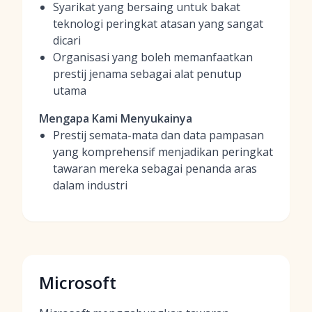
Syarikat yang bersaing untuk bakat
teknologi peringkat atasan yang sangat
dicari
Organisasi yang boleh memanfaatkan
prestij jenama sebagai alat penutup
utama
Mengapa Kami Menyukainya
Prestij semata-mata dan data pampasan
yang komprehensif menjadikan peringkat
tawaran mereka sebagai penanda aras
dalam industri
Microsoft