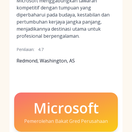
Microsoft menggabungkan tawaran
kompetitif dengan tumpuan yang
diperbaharui pada budaya, kestabilan dan
pertumbuhan kerjaya jangka panjang,
menjadikannya destinasi utama untuk
profesional berpengalaman.
Penilaian:
4.7
Redmond, Washington, AS
Microsoft
Pemerolehan Bakat Gred Perusahaan