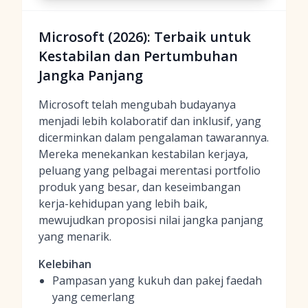
Microsoft (2026): Terbaik untuk
Kestabilan dan Pertumbuhan
Jangka Panjang
Microsoft telah mengubah budayanya
menjadi lebih kolaboratif dan inklusif, yang
dicerminkan dalam pengalaman tawarannya.
Mereka menekankan kestabilan kerjaya,
peluang yang pelbagai merentasi portfolio
produk yang besar, dan keseimbangan
kerja-kehidupan yang lebih baik,
mewujudkan proposisi nilai jangka panjang
yang menarik.
Kelebihan
Pampasan yang kukuh dan pakej faedah
yang cemerlang