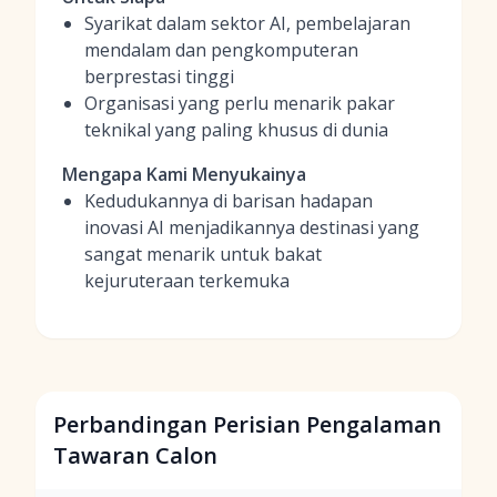
Syarikat dalam sektor AI, pembelajaran
mendalam dan pengkomputeran
berprestasi tinggi
Organisasi yang perlu menarik pakar
teknikal yang paling khusus di dunia
Mengapa Kami Menyukainya
Kedudukannya di barisan hadapan
inovasi AI menjadikannya destinasi yang
sangat menarik untuk bakat
kejuruteraan terkemuka
Perbandingan Perisian Pengalaman
Tawaran Calon