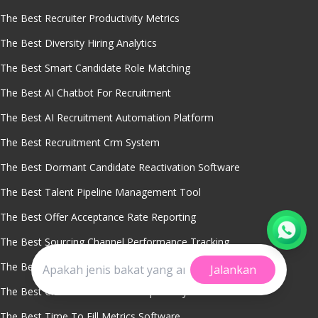
The Best Recruiter Productivity Metrics
The Best Diversity Hiring Analytics
The Best Smart Candidate Role Matching
The Best AI Chatbot For Recruitment
The Best AI Recruitment Automation Platform
The Best Recruitment Crm System
The Best Dormant Candidate Reactivation Software
The Best Talent Pipeline Management Tool
The Best Offer Acceptance Rate Reporting
The Best Sourcing Channel Performance Tracking
The Best Recruitment Analytics Software
Jalankan
The Best Cloud Based Talent Repository
The Best Time To Fill Metrics Software