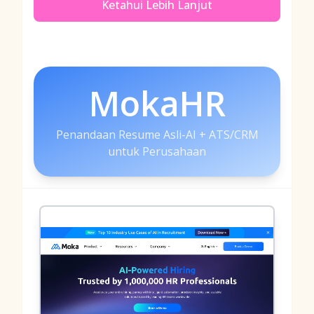
Ketahui Lebih Lanjut
MokaHR
Penandaan Resume Asli-AI + ATS/CRM
untuk Perusahaan