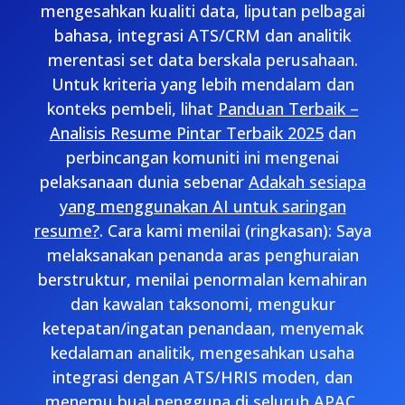
mengesahkan kualiti data, liputan pelbagai
bahasa, integrasi ATS/CRM dan analitik
merentasi set data berskala perusahaan.
Untuk kriteria yang lebih mendalam dan
konteks pembeli, lihat
Panduan Terbaik –
Analisis Resume Pintar Terbaik 2025
dan
perbincangan komuniti ini mengenai
pelaksanaan dunia sebenar
Adakah sesiapa
yang menggunakan AI untuk saringan
resume?
. Cara kami menilai (ringkasan): Saya
melaksanakan penanda aras penghuraian
berstruktur, menilai penormalan kemahiran
dan kawalan taksonomi, mengukur
ketepatan/ingatan penandaan, menyemak
kedalaman analitik, mengesahkan usaha
integrasi dengan ATS/HRIS moden, dan
menemu bual pengguna di seluruh APAC,