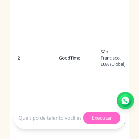
São
2
GoodTime
Francisco,
EUA (Global)
Nova York,
Executar
3
Greenhouse
EUA (Global)