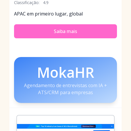
Classificação:
4.9
APAC em primeiro lugar, global
Saiba mais
MokaHR
Agendamento de entrevistas com IA +
ATS/CRM para empresas