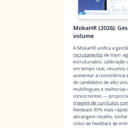
MokaHR (2026): Gest
volume
A MokaHR unifica a gestã
recrutamento
de topo: a
estruturados, calibração d
em tempo real, resumos d
aumentar a consistência 
de candidatos de alto vol
multilingues e melhorias
concorrentes — proporci
triagem de currículos com
feedback 95% mais rápido
abrangem retalho, biofarm
ciclos de feedback de ent