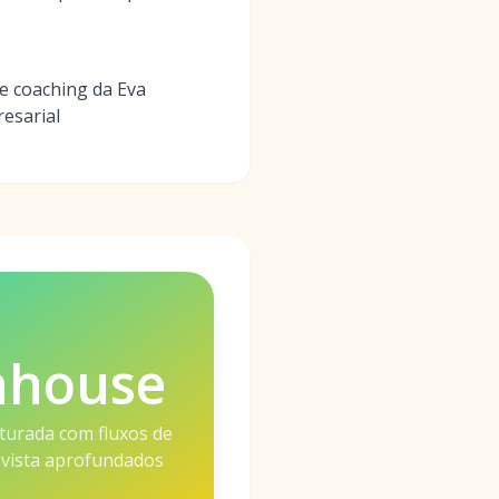
de coaching da Eva
resarial
nhouse
turada com fluxos de
evista aprofundados