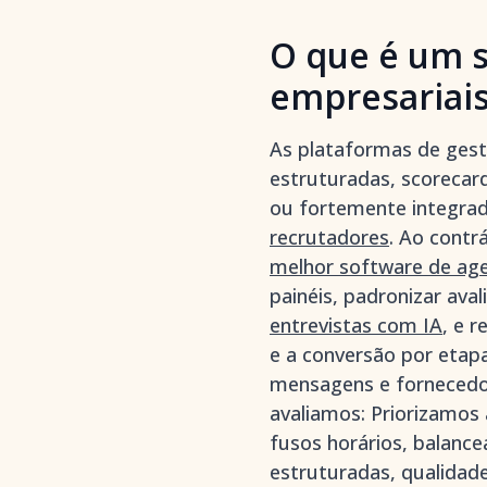
O que é um s
empresariai
As plataformas de gest
estruturadas, scorecar
ou fortemente integra
recrutadores
. Ao contr
melhor software de ag
painéis, padronizar av
entrevistas com IA
, e 
e a conversão por etapa
mensagens e fornecedo
avaliamos: Priorizamos
fusos horários, balanc
estruturadas, qualidad