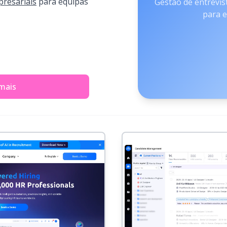
presariais
para equipas
Gestão de entrevis
para 
mais