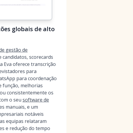
ões globais de alto
de gestão de
 candidatos, scorecards
ka Eva oferece transcrição
evistadores para
WhatsApp para coordenação
e função, melhorias
rou consistentemente os
 com o seu
software de
es manuais, e um
presariais notáveis
 as equipas relataram
iões e redução do tempo