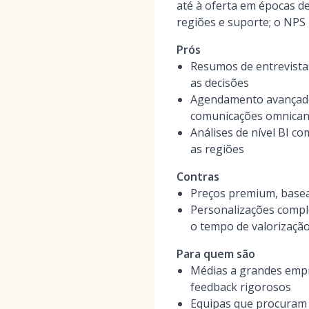
até à oferta em épocas d
regiões e suporte; o NP
Prós
Resumos de entrevistas
as decisões
Agendamento avançado 
comunicações omnican
Análises de nível BI 
as regiões
Contras
Preços premium, base
Personalizações compl
o tempo de valorizaçã
Para quem são
Médias a grandes empre
feedback rigorosos
Equipas que procuram r