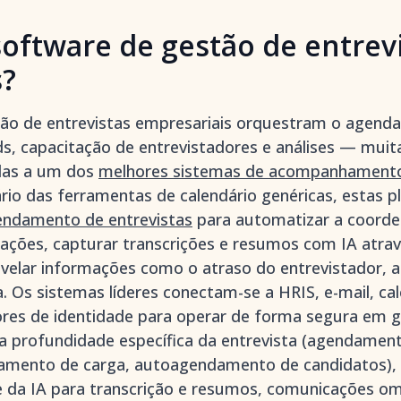
oftware de gestão de entrev
s?
ão de entrevistas empresariais orquestram o agenda
ds, capacitação de entrevistadores e análises — muit
das a um dos
melhores sistemas de acompanhamento
ário das ferramentas de calendário genéricas, estas p
endamento de entrevistas
para automatizar a coord
aliações, capturar transcrições e resumos com IA atr
revelar informações como o atraso do entrevistador, a
. Os sistemas líderes conectam-se a HRIS, e-mail, cal
res de identidade para operar de forma segura em g
 a profundidade específica da entrevista (agendament
eamento de carga, autoagendamento de candidatos), 
e da IA para transcrição e resumos, comunicações omn