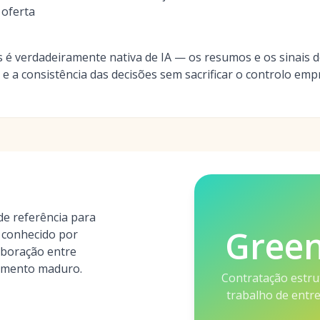
 oferta
s é verdadeiramente nativa de IA — os resumos e os sinais 
e a consistência das decisões sem sacrificar o controlo emp
e referência para
Gree
, conhecido por
aboração entre
amento maduro.
Contratação estru
trabalho de entr