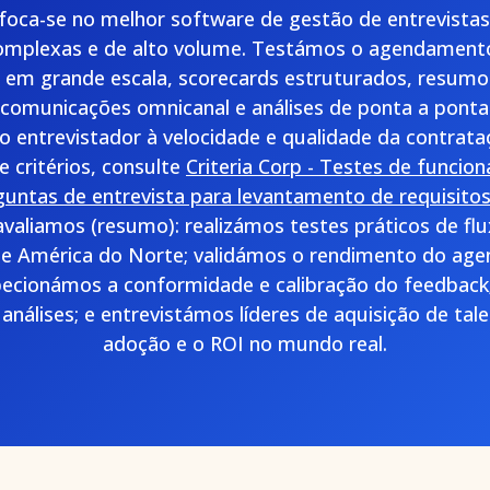
 foca-se no melhor software de gestão de entrevistas
omplexas e de alto volume. Testámos o agendament
 em grande escala, scorecards estruturados, resumo
 comunicações omnicanal e análises de ponta a pont
entrevistador à velocidade e qualidade da contrataç
 critérios, consulte
Criteria Corp - Testes de funcion
guntas de entrevista para levantamento de requisitos
valiamos (resumo): realizámos testes práticos de flu
e América do Norte; validámos o rendimento do ag
specionámos a conformidade e calibração do feedba
nálises; e entrevistámos líderes de aquisição de tale
adoção e o ROI no mundo real.