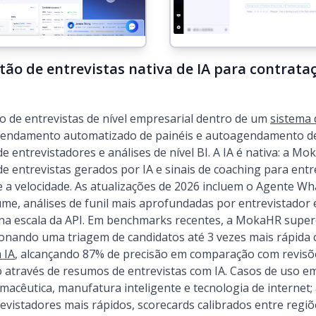
ão de entrevistas nativa de IA para contrataç
o de entrevistas de nível empresarial dentro de um
sistema 
gendamento automatizado de painéis e autoagendamento de
e entrevistadores e análises de nível BI. A IA é nativa: a Mo
e entrevistas gerados por IA e sinais de coaching para entr
e a velocidade. As atualizações de 2026 incluem o Agente 
ume, análises de funil mais aprofundadas por entrevistador 
 na escala da API. Em benchmarks recentes, a MokaHR supe
onando uma triagem de candidatos até 3 vezes mais rápida
 IA
, alcançando 87% de precisão em comparação com revisõ
 através de resumos de entrevistas com IA. Casos de uso em
acêutica, manufatura inteligente e tecnologia de internet;
revistadores mais rápidos, scorecards calibrados entre reg