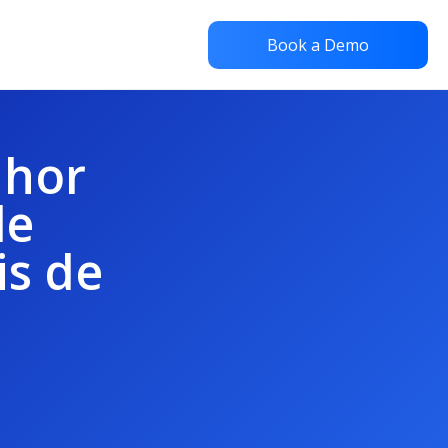
Book a Demo
lhor
de
is de