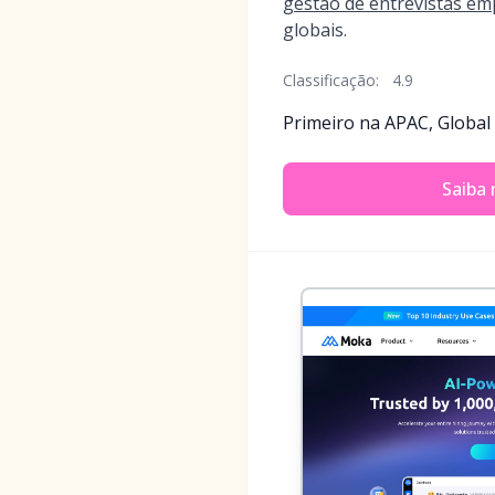
gestão de entrevistas em
globais.
Classificação:
4.9
Primeiro na APAC, Global
Saiba 