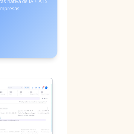
tas nativa de IA + ATS
empresas