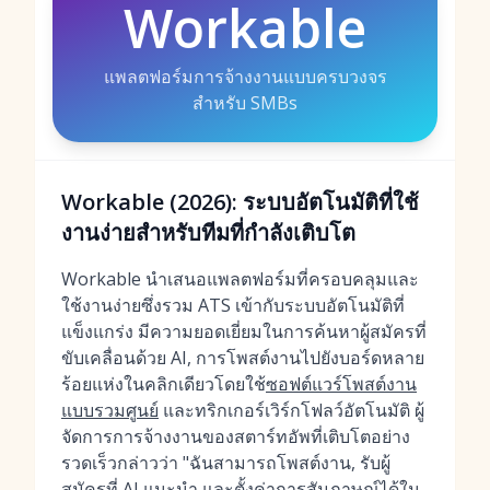
Workable
แพลตฟอร์มการจ้างงานแบบครบวงจร
สำหรับ SMBs
Workable (2026): ระบบอัตโนมัติที่ใช้
งานง่ายสำหรับทีมที่กำลังเติบโต
Workable นำเสนอแพลตฟอร์มที่ครอบคลุมและ
ใช้งานง่ายซึ่งรวม ATS เข้ากับระบบอัตโนมัติที่
แข็งแกร่ง มีความยอดเยี่ยมในการค้นหาผู้สมัครที่
ขับเคลื่อนด้วย AI, การโพสต์งานไปยังบอร์ดหลาย
ร้อยแห่งในคลิกเดียวโดยใช้
ซอฟต์แวร์โพสต์งาน
แบบรวมศูนย์
และทริกเกอร์เวิร์กโฟลว์อัตโนมัติ ผู้
จัดการการจ้างงานของสตาร์ทอัพที่เติบโตอย่าง
รวดเร็วกล่าวว่า "ฉันสามารถโพสต์งาน, รับผู้
สมัครที่ AI แนะนำ และตั้งค่าการสัมภาษณ์ได้ใน