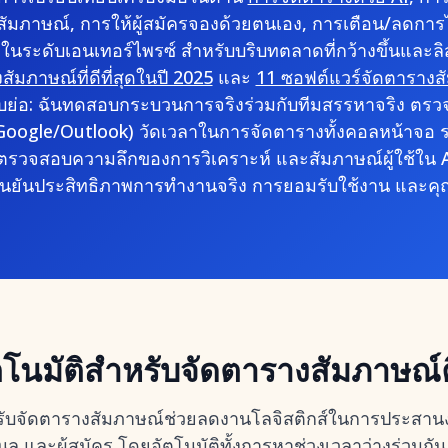
ัมภาษณ์, การให้ผู้สมัครจองด้วยตนเอง, การเตือน/ลดการไ
ระดับเอนเทอร์ไพรซ์ สำหรับบริบทตลาดที่กว้างขึ้นและลิ
ัมภาษณ์ที่ดีที่สุดในปี 2025
และ
11 ซอฟต์แวร์จัดตารางสัมภ
บย่อ: ฉันทดสอบกระบวนการจริงร่วมกับทีมสรรหาจริง ตรวจ
Google/Outlook) วัดเวลาในการจัดตารางทั้งคอลหน้าจอ 
รวจสอบความลึกของการวิเคราะห์ และสัมภาษณ์ผู้ใช้ใน
อยืนยันประสิทธิภาพการทำงานจริง การยอมรับใช้งาน และ
โนมัติสำหรับจัดตารางสัมภาษณ์
ับจัดตารางสัมภาษณ์ช่วยลดงานโลจิสติกส์ในการประสานง
าเนล และผู้สมัคร โดยอัตโนมัติทั้งการหาช่วงเวลาว่างร่วมกั