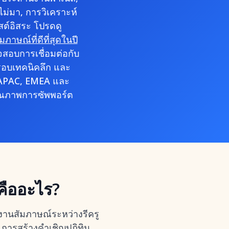
ม่มา, การวิเคราะห์
สต์อิสระ โปรดดู
าษณ์ที่ดีที่สุดในปี
สอบการเชื่อมต่อกับ
รอบเทคนิคลึก และ
 APAC, EMEA และ
คุณภาพการซัพพอร์ต
คืออะไร?
านสัมภาษณ์ระหว่างรีครู
น การสร้างคำเชิญปฏิทิน