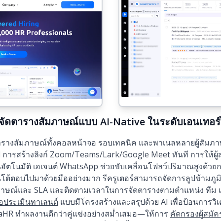
ัดตารางสัมภาษณ์แบบ AI-Native ในระดับเอนเทอร์
างสัมภาษณ์ทั้งคอลหน้าจอ รอบเทคนิค และพาเนลหลายผู้สัมภาษณ
การสร้างลิงก์ Zoom/Teams/Lark/Google Meet ทันที การให้ผู
อัตโนมัติ เอเจนต์ WhatsApp ช่วยขับเคลื่อนโฟลว์ปริมาณสูงด้วย
้ตอบไปมาด้วยมืออย่างมาก รีครูเตอร์สามารถจัดการลูปข้ามภูมิภาค
มภาษณ์และ SLA และติดตามเวลาในการจัดตารางตามตำแหน่ง ทีม 
มือประเมินทาเลนต์
แบบมีโครงสร้างและสรุปด้วย AI เพื่อป้อนการว
kaHR ทำผลงานดีกว่าคู่แข่งอย่างสม่ำเสมอ—ให้การ
คัดกรองผู้สมัค