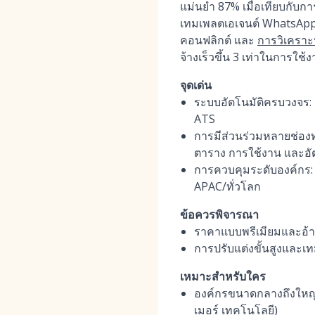
แม่นยำ 87% เมื่อเทียบกับกา
เทมเพลตเอเจนต์ WhatsApp 
คอนฟลิกต์ และ
การวิเคราะ
จ้างเร็วขึ้น 3 เท่าในการใช
จุดเด่น
ระบบอัตโนมัติครบวงจร: ผ
ATS
การมีส่วนร่วมหลายช่อง
ตาราง การใช้งาน และอั
การควบคุมระดับองค์กร:
APAC/ทั่วโลก
ข้อควรพิจารณา
ราคาแบบพรีเมียมและอ้างอ
การปรับแต่งขั้นสูงและเ
เหมาะสำหรับใคร
องค์กรขนาดกลางถึงใหญ่ท
เมอร์ เทคโนโลยี)