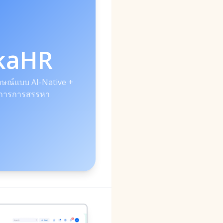
kaHR
ษณ์แบบ AI-Native +
ิการการสรรหา