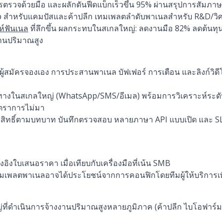
รตรวจด้วยมือ และผลักดันฟีดแบ็กเร็วขึ้น 95% ผ่านสรุปการสัมภาษณ
สำหรับแคมปัสและค้าปลีก เทมเพลตลำดับพาเนลสำหรับ R&D/วิศวกรร
ห์ฟันเนล
ที่ลึกขึ้น ผลกระทบในสเกลใหญ่: ลดงานมือ 82% ลดต้นท
้งานปริมาณสูง
ู้สมัครจองเอง การประสานพาเนล บัฟเฟอร์ การเตือน และลิงก์วิดีโ
ทางในสเกลใหญ่ (WhatsApp/SMS/อีเมล) พร้อมการวิเคราะห์ระดั
ตราการไม่มา
 สิทธิ์ตามบทบาท บันทึกตรวจสอบ หลายภาษา API แบบเปิด และ SL
ิงใบเสนอราคา เมื่อเทียบกับเครื่องมือที่เน้น SMB
ทมเพลตพาเนลอาจได้ประโยชน์จากการคอนฟิกโดยทีมผู้ให้บริการเพื่อ
ี่ดำเนินการจ้างงานปริมาณสูงหลายภูมิภาค (ค้าปลีก ไบโอฟาร์ม