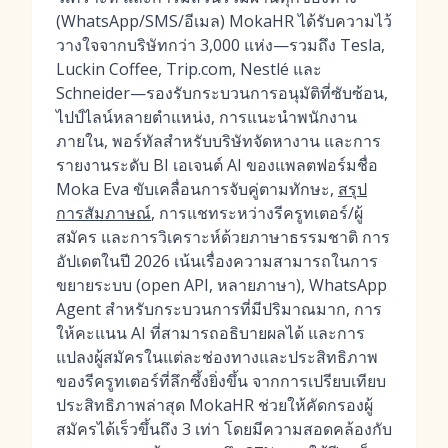
(WhatsApp/SMS/อีเมล) MokaHR ได้รับความไว้
วางใจจากบริษัทกว่า 3,000 แห่ง—รวมถึง Tesla,
Luckin Coffee, Trip.com, Nestlé และ
Schneider—รองรับกระบวนการอนุมัติที่ซับซ้อน,
ไปป์ไลน์หลายตำแหน่ง, การแนะนำพนักงาน
ภายใน, พอร์ทัลสำหรับบริษัทจัดหางาน และการ
รายงานระดับ BI เอเจนต์ AI ของแพลตฟอร์มชื่อ
Moka Eva ขับเคลื่อนการจับคู่ตามทักษะ,
สรุป
การสัมภาษณ์
, การแชทระหว่างรีครูทเตอร์/ผู้
สมัคร และการวิเคราะห์ด้วยภาษาธรรมชาติ การ
อัปเดตในปี 2026 เน้นเรื่องความสามารถในการ
ขยายระบบ (open API, หลายภาษา), WhatsApp
Agent สำหรับกระบวนการที่มีปริมาณมาก, การ
ให้คะแนน AI ที่สามารถอธิบายผลได้ และการ
แปลงผู้สมัครในแต่ละช่องทางและประสิทธิภาพ
ของรีครูทเตอร์ที่ลึกซึ้งยิ่งขึ้น จากการเปรียบเทียบ
ประสิทธิภาพล่าสุด MokaHR ช่วยให้คัดกรองผู้
สมัครได้เร็วขึ้นถึง 3 เท่า โดยมีความสอดคล้องกับ