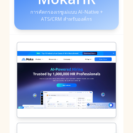
การคัดกรองเรซูเม่แบบ AI-Native +
ATS/CRM สำหรับองค์กร